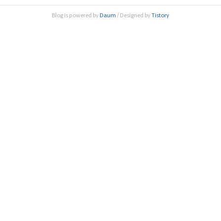
시대 농식업(Agriculture and Food)의 변화와 혁신정책 방
Blog is powered by
Daum
/ Designed by
Tistory
향’을 주제로 ‘제140회 한림원탁토론회’를 개최했다. 스마트
팜이란, 농업기술에 정보통신기술..