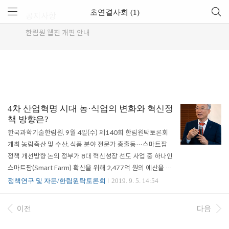
초연결사회 (1)
공지사항
한림원 웹진 개편 안내
4차 산업혁명 시대 농·식업의 변화와 혁신정
책 방향은?
한국과학기술한림원, 9월 4일(수) 제140회 한림원탁토론회
개최 농림축산 및 수산, 식품 분야 전문가 총출동…스마트팜
정책 개선방향 논의 정부가 8대 혁신성장 선도 사업 중 하나인
스마트팜(Smart Farm) 확산을 위해 2,477억 원의 예산을 편
성하고 생태계 조성을 위한 거점 조성을 본격 추진하고 있는
정책연구 및 자문/한림원탁토론회
2019. 9. 5. 14:54
가운데, 관계분야 전문가들이 한 자리에 모여 국내 농식업 정
책의 현주소를 짚어보고 향후 발전방향에 대해 논의하는 자리
이전
다음
가 마련됐다. 한국과학기술한림원(원장 한민구·이하 한림원)
은 9월 4일(수) 오후 3시 한국프레스센터에서 ‘4차 산업혁명