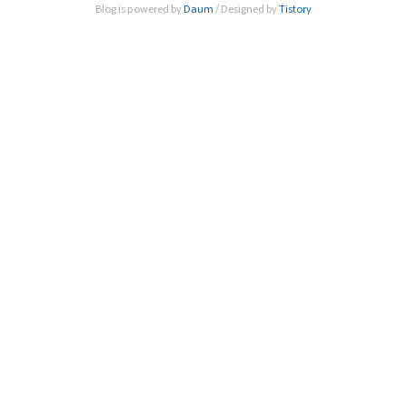
Blog is powered by
Daum
/ Designed by
Tistory
사로 선출됐으며, 같은 해 11월 열린 정기총회에서 인준됐다.
아울러 한국차세대과학기술한림원 신임..