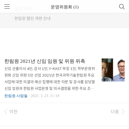
운영위원회 (1)
공지사항
한림원 웹진 개편 안내
한림원 2021년 신임 임원 및 위원 위촉
신임 선출이사 4인, 감사 1인, Y-KAST 부장 1인, 학부운영위
원회 신임 위원 5인 선임 2021년 한국과학기술한림원 주요
사업에 대한 의결과 예산 집행에 대한 자문 및 감사를 담당할
신임 임원과 한림원 사업운영 및 의사결정을 위한 주요 조직의
위원이 새로 위촉됐다. 지난해 9월 18일부터 10월 19일까지
한림원 사람들
2021. 3. 23. 11:19
한 달간 진행된 전자투표 결과에 따라 이공래 아시아혁신연구
원 원장(정책학부 정회원), 이용희 KAIST 명예교수(이학부 정
이전
다음
회원), 최승복 인하대학교 석좌교수(공학부 정회원), 하헌주 이
화여자대학교 교수(의약학부 정회원) 등 4인이 신임 선출 이
사로, 채종일 한국건강관리협회 회장(의약학부 정회원)이 감