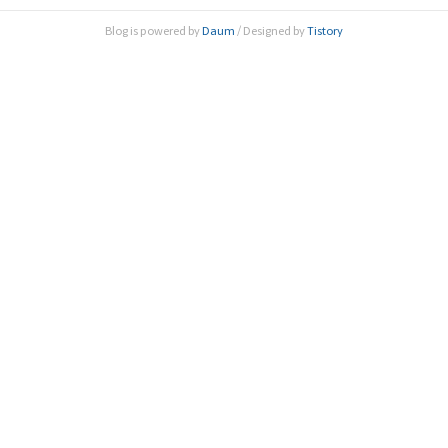
나라 과학기술계의 미래를 위해서는 젊은 과학자들이 연구에
Blog is powered by
Daum
/ Designed by
Tistory
매진할 수 있도록 지원하는 것이 가장 중요하다”며 “시상 사업
을 통해 앞으로 더 많은 젊은 연구자들의 학문적..