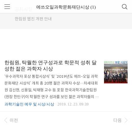
에쓰오일과학문화재단시상 (1)
공지사항
한림원 웹진 개편 안내
한림원, 탁월한 연구성과로 학문적 성취 달
성한 젊은 과학자 시상
‘우수과학자 포상 통합시상식’ 및 ‘2019년도 에쓰-오일 과학
문화재단 시상식’ 개최 총 20명 젊은 과학자 수상…차세대회
원 김신현, 신용일, 박재형 교수 등 포함 한국과학기술한림원
(원장 한민구)이 탁월한 연구 성과를 보인 젊은 과학자들의 사
기 진작을 위해 정부 및 민간과 협력하여 다양한 시상사업을
과학기술인 예우 및 시상/시상
2019. 12. 23. 09:39
추진하고 있다. 올해 역시 '젊은 과학자상(대통령)'과 '에쓰-오
일 과학문화재단 시상' 등의 심사를 담당, 기초과학 및 공학 분
이전
다음
야에서 높은 잠재력을 지닌 신진 연구자와 장차 한국을 빛낼
젊은 과학자들을 선정, 포상했다. 한민구 한림원 원장은 “우리