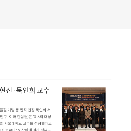
현진·묵인희 교수
물질 개발 등 업적 인정 묵인희 서
민구·이하 한림원)은 ‘제6회 대상
인희 서울대학교 교수를 선정했다고
며, 코로나19 상황에 따라 정부의