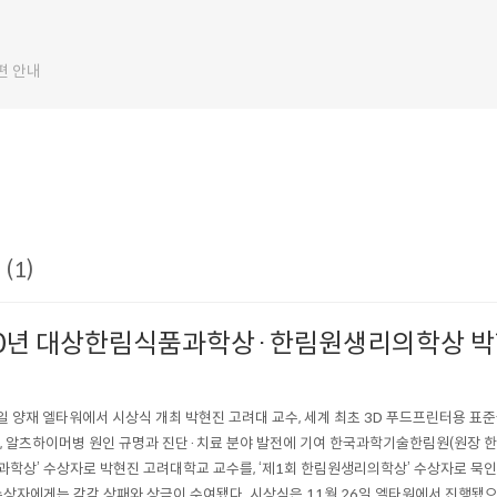
편 안내
(1)
20년 대상한림식품과학상·한림원생리의학상 박
6일 양재 엘타워에서 시상식 개최 박현진 고려대 교수, 세계 최초 3D 푸드프린터용 표준
, 알츠하이머병 원인 규명과 진단·치료 분야 발전에 기여 한국과학기술한림원(원장 한
학상’ 수상자로 박현진 고려대학교 교수를, ‘제1회 한림원생리의학상’ 수상자로 묵
수상자에게는 각각 상패와 상금이 수여됐다. 시상식은 11월 26일 엘타워에서 진행됐으