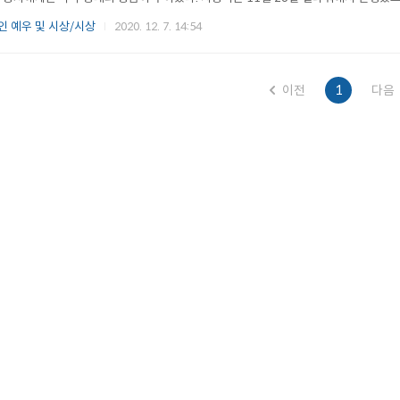
을 준수하여 시행됐다. 올해로 6회째를 맞이하는 ‘대상한림식품과학상’은 식품과학 
 예우 및 시상/시상
2020. 12. 7. 14:54
이사 임정배)와 한림원이 2015년 공동으로 제정한 상으로, 매년 세계적..
이전
1
다음