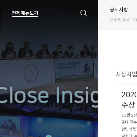
공지사항
한림원 웹진 개
시상사업 
20
수상
11월 2
울대 교수
한림식품과
밝혔다. 