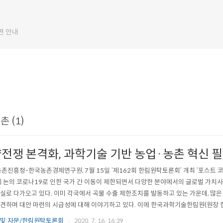
편 안내
 (1)
전쟁 본격화, 과학기술 기반 농업·농촌 혁신 필
촌진흥청-한국농촌경제연구원, 7월 15일 ‘제162회 한림원탁토론회’ 개최 ‘포스트 코
제 논의 코로나19로 인한 국가 간 이동이 제한되면서 다양한 분야에서의 글로벌 가치사
실로 다가오고 있다. 이미 각국에서 곡물 수출 제한조치를 발동하고 있는 가운데, 많은
견하며 대안 마련의 시급성에 대해 이야기하고 있다. 이에 한국과학기술한림원(원장 
국농촌경제연구원(원장 김홍상)은 ‘포스트 코로나 시대, 농·식품 산업의 변화와 대응’을 주
 및 자문/한림원탁토론회
2020. 7. 16. 16:39