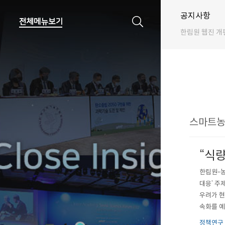
공지사항
한림원 웹진 개
스마트농촌
“식량
한림원-농
대응’ 주
우려가 현
속화를 예
규), 한
정책연구