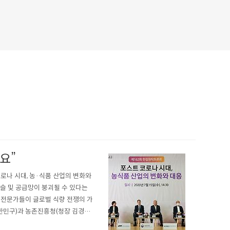
요”
로나 시대, 농·식품 산업의 변화와
슬 및 공급망이 붕괴될 수 있다는
 전문가들이 글로벌 식량 전쟁의 가
한민구)과 농촌진흥청(청장 김경
제로 7월 15일 ‘제162회 한림원