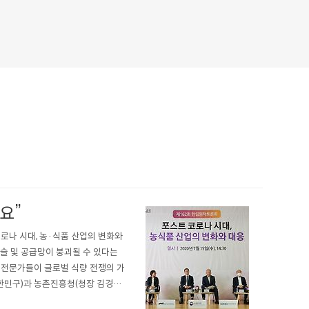
요”
로나 시대, 농·식품 산업의 변화와
슬 및 공급망이 붕괴될 수 있다는
 전문가들이 글로벌 식량 전쟁의 가
한민구)과 농촌진흥청(청장 김경
제로 7월 15일 ‘제162회 한림원