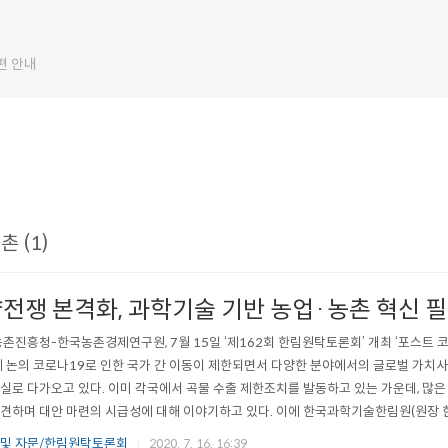
편 안내
 (1)
전쟁 본격화, 과학기술 기반 농업·농촌 혁신 필
촌진흥청-한국농촌경제연구원, 7월 15일 ‘제162회 한림원탁토론회’ 개최 ‘포스트 코
제 논의 코로나19로 인한 국가 간 이동이 제한되면서 다양한 분야에서의 글로벌 가치사
실로 다가오고 있다. 이미 각국에서 곡물 수출 제한조치를 발동하고 있는 가운데, 많은
견하며 대안 마련의 시급성에 대해 이야기하고 있다. 이에 한국과학기술한림원(원장 
국농촌경제연구원(원장 김홍상)은 ‘포스트 코로나 시대, 농·식품 산업의 변화와 대응’을 주
 및 자문/한림원탁토론회
2020. 7. 16. 16:39