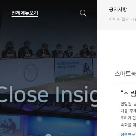
공지사항
한림원 웹진 개
스마트농촌
“식량
한림원-농
대응’ 주
우려가 현
속화를 예
규), 한
정책연구