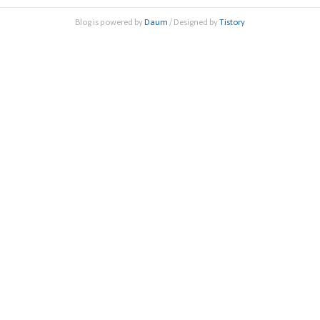
리에 모여 인공지능과 빅데이터를 활용한 의료기술의 발전현
Blog is powered by
Daum
/ Designed by
Tistory
황과 전망을 논의하는 자리가 마련됐다. 한국과학기술한림원
(원장 한민구, 이하 과기한림원)과 대한민국의학한림원(원장
임태환, 이하 ..