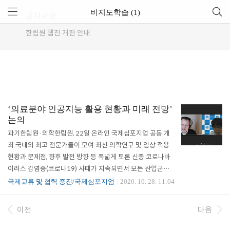
비지도학습 (1)
공지사항
한림원 웹진 개편 안내
‘의료분야 인공지능 활용 현황과 미래 전망’
논의
과기한림원·의학한림원, 22일 온라인 국제심포지엄 공동 개
최 국내외 최고 전문가들이 모여 최신 의학연구 및 임상 적용
현황과 문제점, 향후 발전 방향 등 폭넓게 토론 신종 코로나바
이러스 감염증(코로나19) 사태가 지속되면서 모든 산업군이
인공지능 및 비접촉 기술을 중심으로 재편되고 있는 가운데,
국제교류 및 협력 증진/국제심포지엄
2020. 10. 28. 11:04
의료계도 큰 변화를 겪고 있다. 대면 진료 중심이었던 의료시
장의 패러다임이 인공지능과 빅데이터를 중심으로 재구성되
이전
다음
는 상황이다. 인공지능의 보건의료분야 활용과 도입 경쟁이 치
열해지는 가운데 과학기술 및 의학 분야 최고 전문가들이 한자