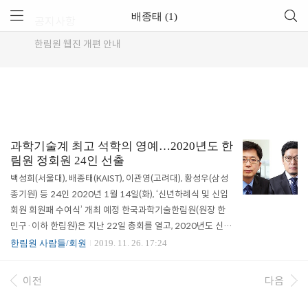
배종태 (1)
공지사항
한림원 웹진 개편 안내
과학기술계 최고 석학의 영예…2020년도 한
림원 정회원 24인 선출
백성희(서울대), 배종태(KAIST), 이관영(고려대), 황성우(삼성
종기원) 등 24인 2020년 1월 14일(화), ‘신년하례식 및 신입
회원 회원패 수여식’ 개최 예정 한국과학기술한림원(원장 한
민구·이하 한림원)은 지난 22일 총회를 열고, 2020년도 신임
정회원 24명을 선출했다. 새로운 회원으로는 △정책학부 배
한림원 사람들/회원
2019. 11. 26. 17:24
종태 KAIST 교수 등 4명, △이학부 김영훈 서울대학교 교수 등
7명, △공학부 김상욱 KAIST 교수 등 6명, △농수산학부 김지
이전
다음
현 연세대학교 교수 등 3명, △의약학부 김재민 전남대학교 교
수 등 4명이 선정됐다. 한림원 정회원은 과학기술분야에서 20