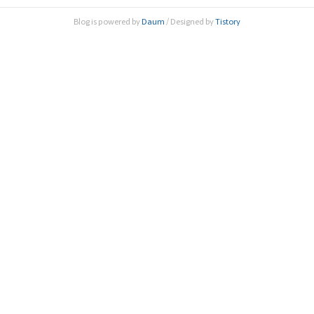
년 이상 활동하며 선도적인 연구 성과를 내고 해당 분야의 발
Blog is powered by
Daum
/ Designed by
Tistory
전에 현저한 공헌을 한 과학기술인들을 3단계에 걸친 엄정한
심사를 통해 선정한다..