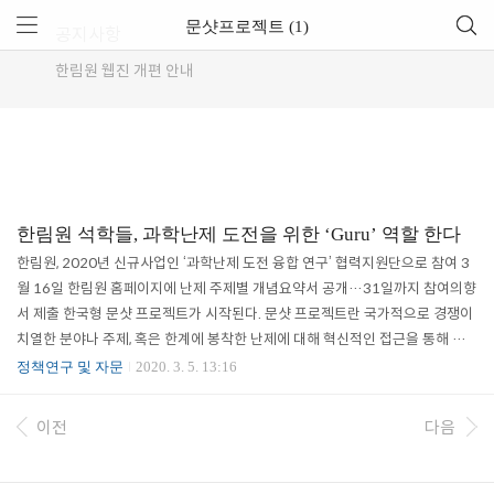
문샷프로젝트 (1)
공지사항
한림원 웹진 개편 안내
한림원 석학들, 과학난제 도전을 위한 ‘Guru’ 역할 한다
한림원, 2020년 신규사업인 ‘과학난제 도전 융합 연구’ 협력지원단으로 참여 3
월 16일 한림원 홈페이지에 난제 주제별 개념요약서 공개…31일까지 참여의향
서 제출 한국형 문샷 프로젝트가 시작된다. 문샷 프로젝트란 국가적으로 경쟁이
치열한 분야나 주제, 혹은 한계에 봉착한 난제에 대해 혁신적인 접근을 통해 해
결하는 프로젝트를 일컫는다. 과학기술정보통신부(장관 최기영)는 올해부터 20
정책연구 및 자문
2020. 3. 5. 13:16
25년까지 총 480억 원을 들여 노화 억제, 지구온난화 해결, 우주의 기원 규명과
같은 과학난제 해결 프로젝트를 본격적으로 시행한다고 밝혔다. 여기에 한국과
이전
다음
학기술한림원(원장 한민구)을 '과학난제 도전 협력지원단(이하 지원단)'으로 지
정해 난제 도전 연구팀이 성공적으로 과제를 수행할 수 있도록 상시 지원한다는
계획이다. ‘과학..