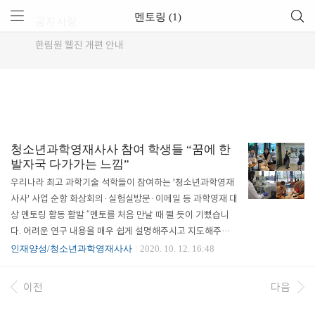
멘토링 (1)
공지사항
한림원 웹진 개편 안내
청소년과학영재사사 참여 학생들 “꿈에 한
발자국 다가가는 느낌”
우리나라 최고 과학기술 석학들이 참여하는 '청소년과학영재
사사' 사업 순항 화상회의·실험실방문·이메일 등 과학영재 대
상 멘토링 활동 활발 “멘토를 처음 만날 때 뛸 듯이 기뻤습니
다. 어려운 연구 내용을 매우 쉽게 설명해주시고 지도해주셔서
꿈에 한 발자국 더 가까이 가고 있는 느낌입니다. 고등학생의
인재양성/청소년과학영재사사
2020. 10. 12. 16:48
신분으로 연구자의 자세를 배울 수 있는 시간이기에 더욱 소중
한 마음입니다.”(홍원기 한국과학영재학교 2학년) “KAIST를
이전
다음
방문해서 교수님과 학교 곳곳을 둘러보고 다양한 연구 분야에
대한 설명을 들었습니다. 우리나라 과학기술을 선도하는 역할