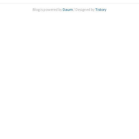
을 해왔던 업적들에 대해 잘 알게 되면서 과학도로서 더욱 열
Blog is powered by
Daum
/ Designed by
Tistory
심히 해야겠다는 다짐을 했습니다.”(이승원 여수고등학교 2학
년) 지난 7월 시작된 한국과학기술한림원(원장 한민구·이하..