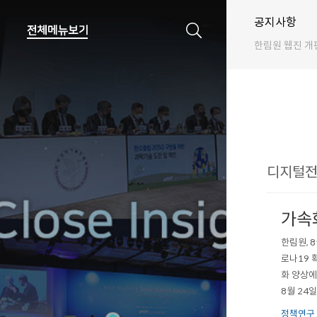
공지사항
한림원 웹진 개
디지털전환
가속
한림원, 
로나19 
화 양상에
8월 24
림원 유튜
정책연구