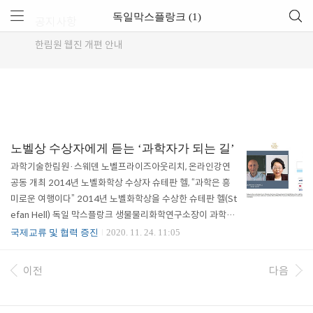
독일막스플랑크 (1)
공지사항
한림원 웹진 개편 안내
노벨상 수상자에게 듣는 ‘과학자가 되는 길’
과학기술한림원·스웨덴 노벨프라이즈아웃리치, 온라인강연
공동 개최 2014년 노벨화학상 수상자 슈테판 헬, “과학은 흥
미로운 여행이다” 2014년 노벨화학상을 수상한 슈테판 헬(St
efan Hell) 독일 막스플랑크 생물물리화학연구소장이 과학자
를 꿈꾸는 청소년들과 젊은 연구자들을 위해 온라인 강연에 나
국제교류 및 협력 증진
2020. 11. 24. 11:05
섰다. 한국과학기술한림원은 스웨덴 노벨재단 산하기관으로
노벨상의 지식과 가치를 전 세계에 전파하는 역할을 수행하는
이전
다음
노벨프라이즈아웃리치(Nobel Prize Outreach)와 함께 지난
11월 17일 '과학자가 되는 길'(Being a Scientist)을 주제로
온라인 대중강연을 개최했다. 내년 10월 개최 예정인 ‘노벨프