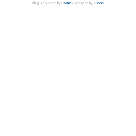
Blog is powered by
Daum
/ Designed by
Tistory
라이즈 다이얼로그 서울(Nobel Prize Dialogue Seoul 202
1)’의 ..