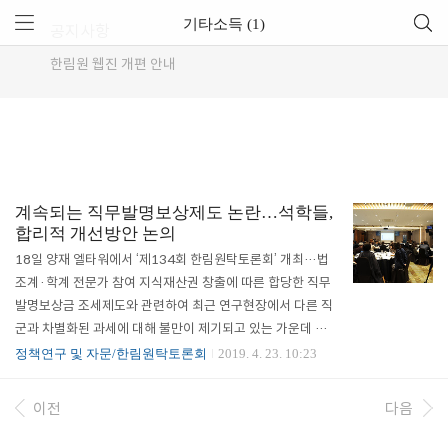
기타소득 (1)
공지사항
한림원 웹진 개편 안내
계속되는 직무발명보상제도 논란…석학들,
합리적 개선방안 논의
18일 양재 엘타워에서 ‘제134회 한림원탁토론회’ 개최…법
조계·학계 전문가 참여 지식재산권 창출에 따른 합당한 직무
발명보상금 조세제도와 관련하여 최근 연구현장에서 다른 직
군과 차별화된 과세에 대해 불만이 제기되고 있는 가운데 과기
계와 법조계가 합리적 개선방안 모색을 위한 심층적 논의의 장
정책연구 및 자문/한림원탁토론회
2019. 4. 23. 10:23
을 마련했다. 한국과학기술한림원(원장 한민구)은 4월 18일
양재 엘타워에서 ‘혁신성장을 이끄는 지식재산권 창출과 직무
이전
다음
발명 조세제도 개선’을 주제로 ‘제134회 한림원탁토론회’를
개최했다. 이번 토론회에서는 하홍준 한국지식재산연구원 보