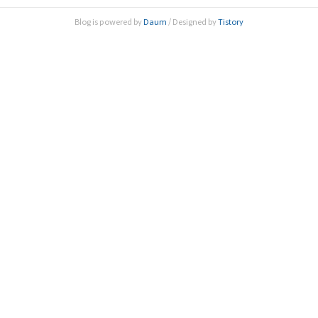
호·신지식연구실장, 김승호 법무법인태평양 변호사, 정지선
Blog is powered by
Daum
/ Designed by
Tistory
서울시립대학교 교수 등 3명의 주제발표가 진행됐다. 직무발
명보상제도란 종업원이 개발한 직무발명을 기업이 승계 소유
하도록 하고 종업원..