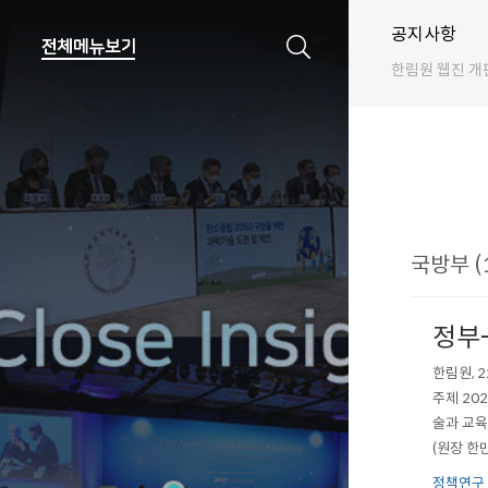
공지사항
한림원 웹진 개
국방부 (
정부
한림원, 
주제 20
술과 교육
(원장 한
방안’을 
정책연구