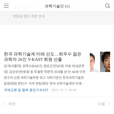
과학기술인 (1)
공지사항
한림원 웹진 개편 안내
한국 과학기술계 미래 선도…최우수 젊은
과학자 26인 Y-KAST 회원 선출
김석(서울대), 김택수(KAIST), 함유근(전남대), 박호석(성균관
대), 김상우(연세대) 등 탁월한 학문적 성과를 낸 만 43세 이하
연구자 선정 과학기술부문 최고 석학기관인 한국과학기술한
림원(원장 한민구·이하 한림원)은 한국 과학기술계의 미래를
선도할 최우수 젊은 과학자 26명을 2020년도 한국차세대과
국제교류 및 협력 증진/Y-KAST
2019. 12. 5. 18:48
학기술한림원(Young Korean Academy of Science and T
echnology, Y-KAST) 신입회원으로 선출했다. 신입 차세대회
이전
다음
원으로는 △정책학부 임재현 서울대학교 교수 등 2명, △이학
부 김재경 KAIST 교수 등 5명, △공학부 이광호 고려대학교 교