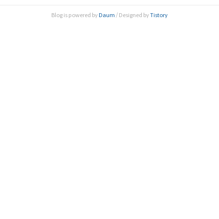
수 등 12명, △의약학부 김상우 연세대학교 교수 등 7명으로
Blog is powered by
Daum
/ Designed by
Tistory
각 분야에서 절정의 연구기량을 보이고 있는 젊은 연구자들이
선정됐다...