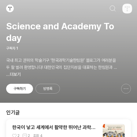
검색하기
티스토리
Science and Academy To
day
구독자
1
국내 최고 권위의 학술기구 ‘한국과학기술한림원’ 블로그가 여러분을
두 팔 벌려 환영합니다! 대한민국의 집단지성을 대표하는 한림원과 함
께 신기하고 놀라운 과학기술의 세계를 만끽하세요.
...더보기
구독하기
방명록
신고하기 레이어
열기
인기글
한국이 낳고 세계에서 활약한 뛰어난 과학자
들
2
2
조회
4