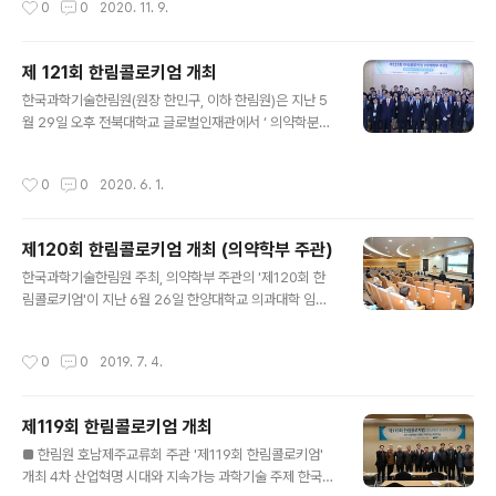
0
0
2020. 11. 9.
한 이번 콜로키엄은 세계적인 인구증가와 산업화에 따른
이상고온 및 기후온난화 등의 환경변화 적응가능 작물개발
과 식량확보를 위한 식물, 미생물, 식품 생명공학의 융복합
제 121회 한림콜로키엄 개최
연구 방법 및 성과 공유 등 농수산학부의 다양한 전공과 기
글 내용
관의 회원들이 만나는 소통의 시간이 마련됐다. 이번 콜로
한국과학기술한림원(원장 한민구, 이하 한림원)은 지난 5
키엄에는 권대영 한국식품연구원 박사(농수산학부 정회
월 29일 오후 전북대학교 글로벌인재관에서 ‘ 의약학분야
원), 윤대진 건국대학교 교수(농수산학부 정회원), 김외연
의 최신 연구동향 ’을 주제로 제121회 한림콜로키엄을 개
경상대학교 부교수, 권순경 경상대학교 조교수 등이 주제
최했다. 한림원 의약학부가 주관한 이번 콜로키엄은 전북
작성시간
0
0
2020. 6. 1.
발표를 했다.
대학교 약학대학 유치와 신설을 축하하고 2020년도 의약
학부 신입 정회원 및 차세대회원을 환영하는 취지로 준비
가 되었으며 다양한 전공과 소속의 회원들이 만나 정보와
제120회 한림콜로키엄 개최 (의약학부 주관)
연구성과 공유 등 소통의 시간이 마련됐다. 행사에는 한민
글 내용
구 한림원 원장, 김동원 전북대학교 총장, 문승현 광주과기
한국과학기술한림원 주최, 의약학부 주관의 '제120회 한
원 전 총장(이학부 정회원) 등을 비롯한 한림원 정회원과
림콜로키엄'이 지난 6월 26일 한양대학교 의과대학 임우
전북대학교 약학대학 연구원 및 학생 등 60여명이 참석했
성 국제회의실에서 '의약학분야의 최신연구 동향'을 주제
다. 세션 1에서는 서영거 차의과대학 교수(의약학부 정회
로 개최됐다. 한민구 한림원 원장의 개회사를 시작으로 김
작성시간
0
0
2019. 7. 4.
원), 김상건 서울대 교수(의약학부 정회원),..
우승 한양대학교 총장과 최호순 한양대학교 의무부총장의
축사가 진행됐다. 이번 콜로키엄에서는 2019년도 의약학
부 신입 정회원 및 차세대회원이 미생물, 신경, 피부과학,
제119회 한림콜로키엄 개최
약학, 한의학 등 각 분야의 최신연구 동향을 발표했으며, 다
글 내용
양한 전공과 소속의 회원들이 만나 정보와 연구성과 공유
■ 한림원 호남제주교류회 주관 '제119회 한림콜로키엄'
등으로 미래지향적인 소통의 시간이 마련됐다. 신의철 KAI
개최 4차 산업혁명 시대와 지속가능 과학기술 주제 한국과