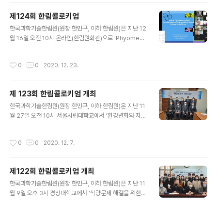
제124회 한림콜로키엄
글 내용
한국과학기술한림원(원장 한민구, 이하 한림원)은 지난 12
월 16일 오전 10시 온라인(한림원회관)으로 ‘Phyomedi
omics와 Nutriomics의 최근 동향’을 주제로 제124회
한림콜로키엄을 개최했다. 임용표(충남대) 교수가 주관한
작성시간
0
0
2020. 12. 23.
이번 콜로키엄은 약용식물자원에 대한 유전체 연구와 이를
활용한 기능성연구 및 영양유전체학적인 접근에 관한 최근
의 세계적인 흐름을 알아보고자 마련됐다.
제 123회 한림콜로키엄 개최
글 내용
한국과학기술한림원(원장 한민구, 이하 한림원)은 지난 11
월 27일 오전 10시 서울시립대학교에서 ‘환경변화와 자연
자원’을 주제로 제123회 한림콜로키엄을 개최했다. 한림
원 농수산학부 5분과가 주관한 이번 콜로키엄은 환경변화
작성시간
0
0
2020. 12. 7.
에 따른 자연자원의 변화의 현황에 대한 농수산학부의 다
양한 전공과 기관의 회원들이 만나는 소통의 시간이 마련
됐다.
제122회 한림콜로키엄 개최
글 내용
한국과학기술한림원(원장 한민구, 이하 한림원)은 지난 11
월 9일 오후 3시 경상대학교에서 ‘식량문제 해결을 위한
식품 및 식물생명과학 융복합 전략’을 주제로 제122회 한
림콜로키엄을 개최했다. 한림원 농수산학부 4분과가 주관
작성시간