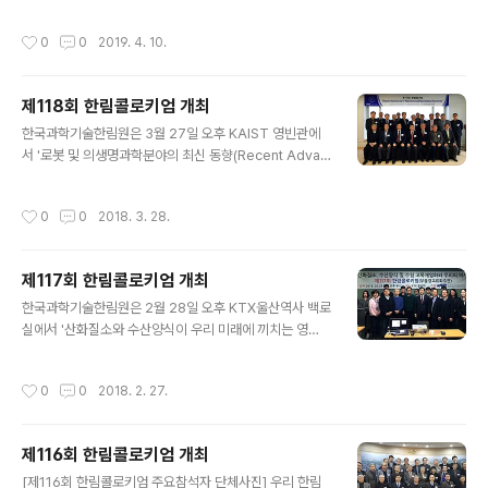
ST 교수, 정천기 서울대 교수, 변영로 서울대 교수, 이경림
학기술한림원은 4월 5일 오후 제주 시리우스호텔에서 ‘4
이화여대 교수, 김범경 연세대 교수, 김혜성 가톨릭대학교
차 산업혁명 시대와 지속가능 과학기술’을 주제로 제119회
작성시간
0
0
2019. 4. 10.
교수, 이상훈 한국한의학연구원 책..
한림콜로키엄을 개최했다. 호남제주교류회가 주관한 이번
콜로키엄에서는 △문승현 GIST 前총장(공학부 정회원)
의 ‘4차 산업혁명과 과학기술’ △이효연 제주대 교수의 ‘G
제118회 한림콜로키엄 개최
MO 잔디 개발 및 환경위해성 평가’ 등의 특별강연이 진행
글 내용
됐다. 최희철 GIST 교수(공학부 정회원)가 사회자로 참여
한국과학기술한림원은 3월 27일 오후 KAIST 영빈관에
했고 전유진 제주대 교수(농수산학부 정회원) 등이 참여했
서 '로봇 및 의생명과학분야의 최신 동향(Recent Advan
다. 주제발표 연사로 참여한 문승현 GIST 前총장(공학부
ces in Robotics and Biomedical Sciences)'을 주
정회원)은 서울대 화학공학과를 졸업하고 미국 일리노이공
제로 제118회 한림콜로키엄을 개최했다. 대덕교류회가 주
작성시간
0
0
2018. 3. 28.
과대에서 박사 학위를 받았다. 19..
관한 이번 콜로키엄에서는 △오준호 KAIST 기계공학과
교수의 '로봇 기술과 미래' △김호민 KAIST 의과학대학원
교수의 '단백질의 구조, 기능 및 임상응용' 등의 주제발표가
제117회 한림콜로키엄 개최
진행됐다. 연사로 참여한 오준호 교수는 로봇공학의 세계
글 내용
적인 대가로서 2004년 휴보로봇을 발표한 이래 기술적 개
한국과학기술한림원은 2월 28일 오후 KTX울산역사 백로
선을 거듭했고, 최근에는 다르파 로보틱스 챌린지(Darpa
실에서 '산화질소와 수산양식이 우리 미래에 끼치는 영
Robotics Challenge)에서 우승한 바 있다. 또한 레인보
향'을 주제로 제117회 한림콜로키엄이 개최했다. 부울경교
우 로보틱스 창업, 평창동계올림픽 로봇지원단 ..
류회가 주관한 이번 콜로키엄에서는 △정헌택 울산대학교
작성시간
0
0
2018. 2. 27.
교수의 'No, NO means yes!' △배승철 부경대학교 교
수의 '국내외 수산양식현황 및 최근연구동향' △김윤수 전
남대학교 교수의 '수침 고목재 열화의 특성(水沈 古木材
제116회 한림콜로키엄 개최
劣化의 特性)' 등의 주제발표가 진행됐다. NO(산화질소)
글 내용
는 우리 신체에서 만들어질 뿐만 아니라 혈액이 통과하는
[제116회 한림콜로키엄 주요참석자 단체사진] 우리 한림