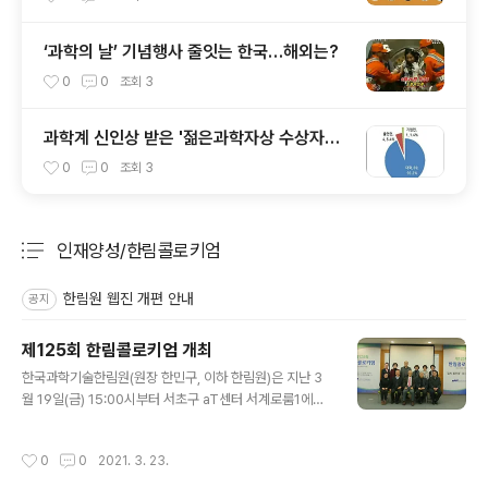
‘과학의 날’ 기념행사 줄잇는 한국…해외는?
0
0
조회
3
과학계 신인상 받은 '젊은과학자상 수상자
들'…20년 만에 주역으로 우뚝
0
0
조회
3
인재양성/한림콜로키엄
분류 전체보기
주요 글 목록
한림원 웹진 개편 안내
공지
제125회 한림콜로키엄 개최
글 내용
한국과학기술한림원(원장 한민구, 이하 한림원)은 지난 3
월 19일(금) 15:00시부터 서초구 aT센터 서계로룸1에서
‘김치종주국진실 논란'을 주제로 제125회 한림콜로키엄을
개최했다. 한림원 농수산학부가 주관한 이번 콜로키엄은
작성시간
0
0
2021. 3. 23.
최근 논란이 된 중국의 김치 종주국 주장과 관련 식품학적
발생과정에 김치 탄생의 단계를 정리하고자 마련됐다.