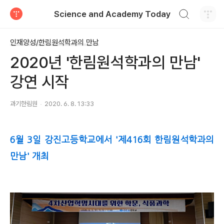
검색하기
Science and Academy Today
티스토리
인재양성/한림원석학과의 만남
2020년 '한림원석학과의 만남'
강연 시작
과기한림원
2020. 6. 8. 13:33
6월 3일 강진고등학교에서 '제416회 한림원석학과의
만남' 개최