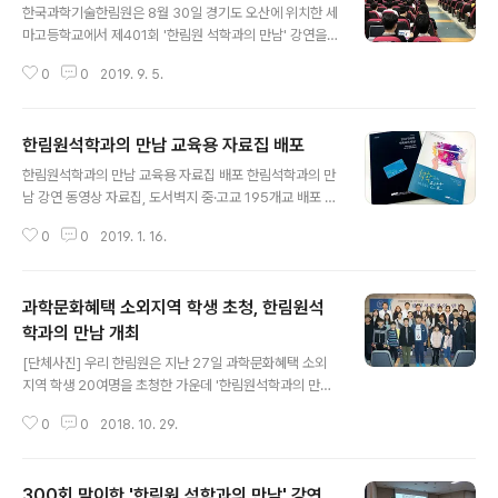
한국과학기술한림원은 8월 30일 경기도 오산에 위치한 세
마고등학교에서 제401회 '한림원 석학과의 만남' 강연을
개최했다. 강연자로 참여한 진정일 고려대학교 명예교수
0
0
2019. 9. 5.
(이학부 종신회원)는 '화학이 가져다 준 신비한 세계: 고분
자 재료의 화학'을 주제로 열띤 강연을 펼쳐 학생들의 뜨거
운 호응을 얻었다. 강연에는 세마고 1, 2학년 200여명이
한림원석학과의 만남 교육용 자료집 배포
참석했다. 한림원 석학과의 만남은 한림원의 대표적인 과
글 내용
학기술인재양성사업으로 일선 학교에서 한림원으로 강연
한림원석학과의 만남 교육용 자료집 배포 한림석학과의 만
을 신청하면, 한림원 석학들이 직접 중·고등학교를 방문하
남 강연 동영상 자료집, 도서벽지 중·고교 195개교 배포 과
여 과학기술분야에 대해 강연하고 진로에 대해 상담해주는
학교육격차 해소에 기여 우리 한림원은 과학기술인재양성
프로그램이다.
0
0
2019. 1. 16.
사업의 일환으로 수행된 ‘한림원석학과의 만남’ 강연 동영
상을 교육용으로 통합제작하여 도서벽지 중·고등학교 195
개교에 무료로 배포했다. 강연 자료집은 과학기술문화혜택
과학문화혜택 소외지역 학생 초청, 한림원석
소외지역 학생들이 최근 과학기술동향에 대한 과학기술 석
학들의 강연 수혜와 교육을 받을 수 있도록 하기위해 제작·
학과의 만남 개최
글 내용
배포되었다. 자료집은 2018년 YTN Science TV를 통
[단체사진] 우리 한림원은 지난 27일 과학문화혜택 소외
해 방영된 방송분 4편과 2017년 방송분 2편에 대한 강연
지역 학생 20여명을 초청한 가운데 '한림원석학과의 만남'
동영상이 포함된 USB와 통합강연자료집으로 구성되어 있
강연을 개최했다. 분당 야탑 소재의 할렐루야 야탑지역아
다. 강연내용은 ▲산업 생명공학(최양도 한림원 농수산학
0
0
2018. 10. 29.
동센터 학생들이 한림원을 방문해 한림원 소개 및 과학마
부 정회원, 서울대학교) ▲4차산업혁명..
술 체험에 참여한 후 과천과학관으로 이동해 과학체험관을
포함한 전 전시관을 견학했다. '한림원석학과의 만남' 사업
300회 맞이한 '한림원 석학과의 만남' 강연
은 일선 학교에서 한림원으로 강연을 신청하면, 한림원 석