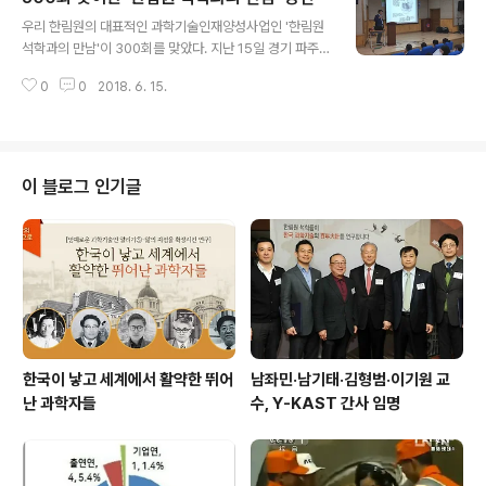
글 내용
학들이 직접 학교를 방문하여 과학기술분야에 대해 강연하
우리 한림원의 대표적인 과학기술인재양성사업인 '한림원
고 진로에 대해 상담해주는 프로그램이다. 특히 2017년
석학과의 만남'이 300회를 맞았다. 지난 15일 경기 파주
부터는 과학문화혜택 소외지역 중학생들을 한림원으로 직
에 위치한 봉일천고등학교에서 열린 300회 강연에서는 박
접 초청해 강연을 진행하고 있으며 올해부터는 신청 대상
0
0
2018. 6. 15.
태성 이학부 정회원(서울대학교 교수)이 ‘생물학 빅데이터
을 중학교에서 초등학교 및 지역아동센터까지 확대해 프로
분석을 위한 생물정보학과 생물통계학’을 주제로 열띤 강
그램을 진행하고 있다. 해당 프로그램은 다양한 볼거리..
연을 펼쳐 학생들의 뜨거운 호응을 얻었다. 한림원 석학과
의 만남은 일선 학교에서 한림원으로 강연을 신청하면, 한
림원 석학들이 직접 중·고등학교를 방문하여 과학기술분야
이 블로그 인기글
에 대해 강연하고 진로에 대해 상담해주는 프로그램이다.
2011년~2013년 시범사업 후 기존 학교들의 요청을 바탕
으로 2014년부터 확대 시행됐으며, 특히 2012년에는 미
국의 노벨화학상 수상자인 로버트 그럽스 교수가 노벨상
수상자로는 처음으로 국내 고등학교에서 특강..
한국이 낳고 세계에서 활약한 뛰어
남좌민·남기태·김형범·이기원 교
난 과학자들
수, Y-KAST 간사 임명