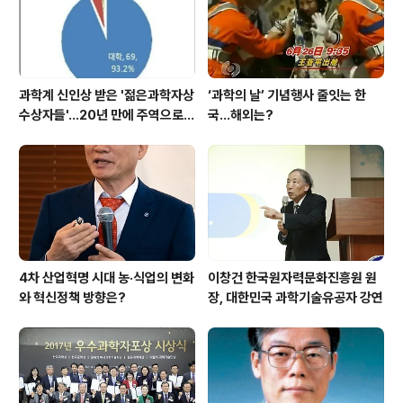
과학계 신인상 받은 '젊은과학자상
‘과학의 날’ 기념행사 줄잇는 한
수상자들'…20년 만에 주역으로
국…해외는?
우뚝
4차 산업혁명 시대 농·식업의 변화
이창건 한국원자력문화진흥원 원
와 혁신정책 방향은?
장, 대한민국 과학기술유공자 강연