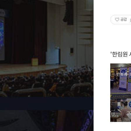
공감
'한림원
2