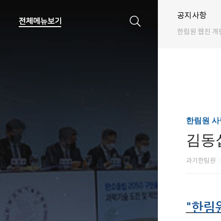
공지사항
한림원 웹진 개
한림원 사
김동
과기한림원
"한림