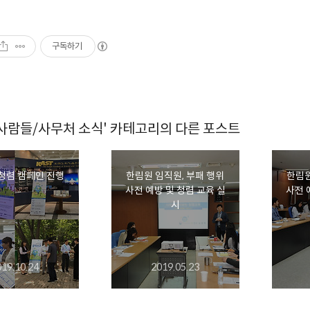
구독하기
 사람들/사무처 소식' 카테고리의 다른 포스트
반부패·청렴 캠페인 진행
한림원 임직원, 부패 행위
한림원
사전 예방 및 청렴 교육 실
사전 
시
019.10.24
2019.05.23