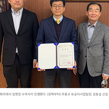
간회의에서 임명장 수여식이 진행됐다. (왼쪽부터) 주용규 유공자사업팀장, 김동섭 신임 