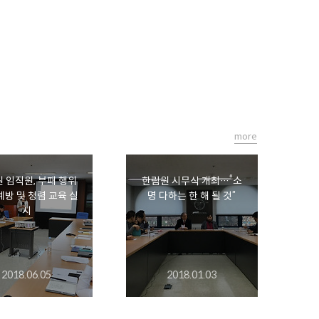
more
 임직원, 부패 행위
한림원 시무식 개최…“소
예방 및 청렴 교육 실
명 다하는 한 해 될 것”
시
2018.06.05
2018.01.03