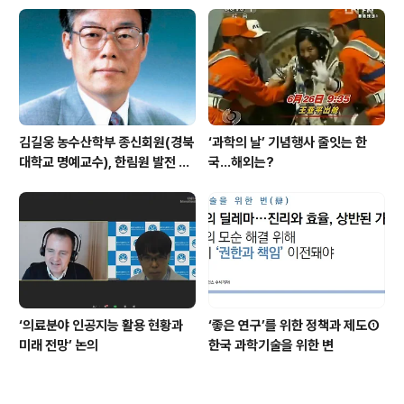
김길웅 농수산학부 종신회원(경북
‘과학의 날’ 기념행사 줄잇는 한
대학교 명예교수), 한림원 발전 위
국…해외는?
해 기부금 전달
‘의료분야 인공지능 활용 현황과
‘좋은 연구’를 위한 정책과 제도①
미래 전망’ 논의
한국 과학기술을 위한 변