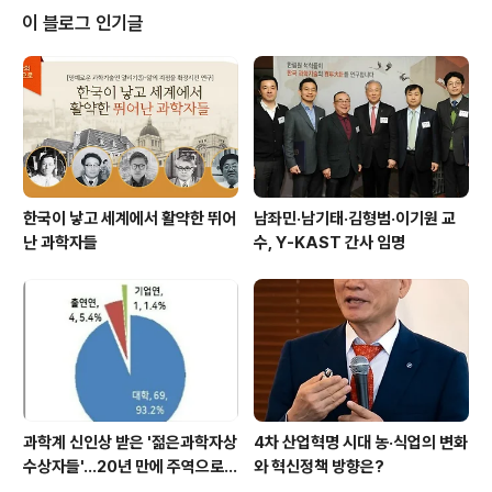
※ 홍보팀 031-710-4602
이 블로그 인기글
한국이 낳고 세계에서 활약한 뛰어
남좌민·남기태·김형범·이기원 교
난 과학자들
수, Y-KAST 간사 임명
과학계 신인상 받은 '젊은과학자상
4차 산업혁명 시대 농·식업의 변화
수상자들'…20년 만에 주역으로
와 혁신정책 방향은?
우뚝