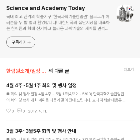
Science and Academy Today
국내 최고 권위의 학술기구 ‘한국과학기술한림원’ 블로그가 여
러분을 두 팔 벌려 환영합니다! 대한민국의 집단지성을 대표하
는 한림원과 함께 신기하고 놀라운 과학기술의 세계를 만끽하
세요.
구독하기
더보기
한림원소개/일정 및 기관동정
의 다른 글
4월 4주~5월 1주 회의 및 행사 일정
글 내용
■ 회의 및 행사 일정 4월 4주 ~ 5월 1주(4/22 ~ 5/03) 한국과학기술한림원
의 회의 및 행사 개최 계획을 다음과 같이 안내 드립니다. 보다 자세한 내용은 하
단에 명기된 사무처 담당부서로 문의 부탁드립니다. ○ 과학기술유공자-한림원
0
0
2019. 4. 11.
장 오찬 간담회 - 일 시: 2019. 4. 18.(목), 11:00 - 장 소: 서초원 한식당(교대
역) ※ 유공자사업팀 031-710-4657 ○ 제134회 한림원탁토론회 - 일 시: 2
019. 4. 18.(목), 15:30 - 장 소: 양재동 엘타워 멜론홀(별관 5층) - 주 제: 혁신
3월 3주~3월5주 회의 및 행사 안내
성장을 이끄는 지식재산권 창출과 직무발명 조세제도 개선 ※ 학술팀 031-710
글 내용
-4625 ○ 과학기술유공자 증서수여식 - 일 시: 2019. 4. 22.(월), 15:00 - 장
■ 회의 및 행사 일정 3월 2주 ~ 3월 4주(3/13 ~ 3/29) 한국과학기술한림원