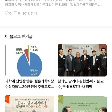
소..
의 회의 및 행사 개최 계획을 다음과 같이 안내 드립니다. 보다 자세한 내용은 하
단에 명기된 사무처 담당부서로 문의 부탁드립니다. ○ [출장] Nobel Prize D
0
0
2019. 3. 11.
ialogue Tokyo 2019 - 일 시: 2019. 3. 17.(일), 10:30 ~ 17:00 - 장 소: 일
본 요코하마 - 주 제: The Age to Come ※ 국제협력실 031-710-4610
이 블로그 인기글
과학계 신인상 받은 '젊은과학자상
남좌민·남기태·김형범·이기원 교
수상자들'…20년 만에 주역으로
수, Y-KAST 간사 임명
우뚝