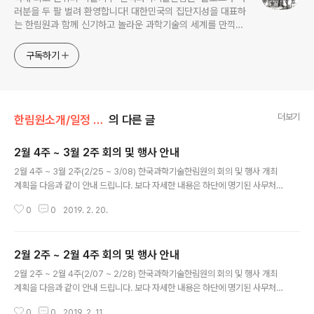
러분을 두 팔 벌려 환영합니다! 대한민국의 집단지성을 대표하
는 한림원과 함께 신기하고 놀라운 과학기술의 세계를 만끽하
세요.
구독하기
더보기
한림원소개/일정 및 기관동정
의 다른 글
2월 4주 ~ 3월 2주 회의 및 행사 안내
글 내용
2월 4주 ~ 3월 2주(2/25 ~ 3/08) 한국과학기술한림원의 회의 및 행사 개최
계획을 다음과 같이 안내 드립니다. 보다 자세한 내용은 하단에 명기된 사무처
담당부서로 문의 부탁드립니다. ○ 제8대 원장 이임식 및 제9대 원장 취임식 -
0
0
2019. 2. 20.
일 시: 2019. 2. 28.(목) 11:00 - 장 소: 한림원회관 ※ 경영지원실 031-710-
4651 ○ 제35회 한림국제심포지엄 - 일 시: 2019. 3 1.(금) 08:30~18:00 -
장 소: 신라호텔 제주 / 한라홀, 로터스홀 - 주 제: A Gate to the Future of T
2월 2주 ~ 2월 4주 회의 및 행사 안내
heranostics ※ 국제협력실 031-710-4611
글 내용
2월 2주 ~ 2월 4주(2/07 ~ 2/28) 한국과학기술한림원의 회의 및 행사 개최
계획을 다음과 같이 안내 드립니다. 보다 자세한 내용은 하단에 명기된 사무처
담당부서로 문의 부탁드립니다. ○ 2019년도 제1회 운영위원회 - 일 시: 201
0
0
2019. 2. 11.