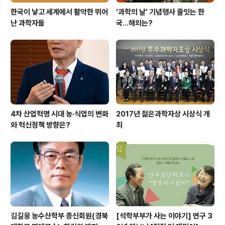
한국이 낳고 세계에서 활약한 뛰어
‘과학의 날’ 기념행사 줄잇는 한
난 과학자들
국…해외는?
4차 산업혁명 시대 농·식업의 변화
2017년 젊은과학자상 시상식 개
와 혁신정책 방향은?
최
김길웅 농수산학부 종신회원(경북
[석학부부가 사는 이야기] 연구 3