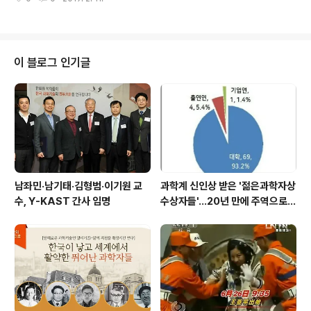
9. 2. 08.(금) 16:00 - 장 소: 한림원회관 ※ 경영지원실 031-710-4651 ○ 2
019년도 제1회 정기이사회 - 일 시: 2019. 2. 15.(금) 16:00 - 장 소: 엘타워
멜로디홀 ※ 경영지원실 031-710-4651 ○ 제133회 한림원탁토론회 - 일 시:
2019. 2. 18.(월) 14:30 - 장 소: 과총회관 소회의실(지하1층) ※ 사업진흥실
학술팀 031-710-4625 ○ 2019년도 제1회 정기총회 - 일 시: 2019..
이 블로그 인기글
남좌민·남기태·김형범·이기원 교
과학계 신인상 받은 '젊은과학자상
수, Y-KAST 간사 임명
수상자들'…20년 만에 주역으로
우뚝