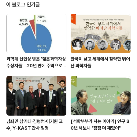
영상을 통해서 확인 가능하다. 2017 Annual Assembly
이 블로그 인기글
다시보기 우리 한림원과 독일레오폴디나한림원은 지난 20
12년 과학기술협력 양해각서(MOU)를 체결한 이후, 201
3년부터 매년 양국을 오가며 공동심포지엄을 개최해오고
있다. 특히 지난해 9월 열린 ‘..
과학계 신인상 받은 '젊은과학자상
한국이 낳고 세계에서 활약한 뛰어
수상자들'…20년 만에 주역으로
난 과학자들
우뚝
남좌민·남기태·김형범·이기원 교
[석학부부가 사는 이야기] 연구 3
수, Y-KAST 간사 임명
0년 해보니 "점점 더 재밌어"