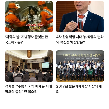
‘과학의 날’ 기념행사 줄잇는 한
4차 산업혁명 시대 농·식업의 변화
국…해외는?
와 혁신정책 방향은?
석학들, “수능서 기하 배제는 시대
2017년 젊은과학자상 시상식 개
착오적 결정” 한 목소리
최