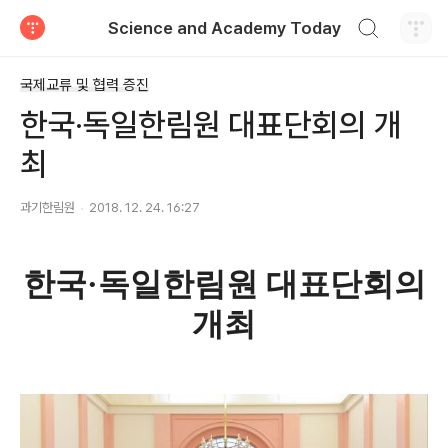
검색하기
Science and Academy Today
티스토리
국제교류 및 협력 증진
한국·독일한림원 대표단회의 개
최
과기한림원
2018. 12. 24. 16:27
한국·독일한림원 대표단회의
개최