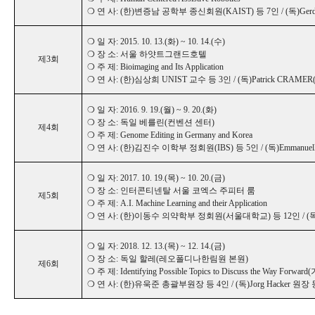
❍ 연 사: (한)변증남 공학부 종신회원(KAIST) 등 7인 / (독)Ge
❍ 일 자: 2015. 10. 13.(화) ~ 10. 14.(수)
❍ 장 소: 서울 하얏트그랜드호텔
제3회
❍ 주 제: Bioimaging and Its Application
❍ 연 사: (한)심상희 UNIST 교수 등 3인 / (독)Patrick CRAMER
❍ 일 자: 2016. 9. 19.(월) ~ 9. 20.(화)
❍ 장 소: 독일 베를린(컨벤션 센터)
제4회
❍ 주 제: Genome Editing in Germany and Korea
❍ 연 사: (한)김진수 이학부 정회원(IBS) 등 5인 / (독)Emmanuelle CH
❍ 일 자: 2017. 10. 19.(목) ~ 10. 20.(금)
❍ 장 소: 인터콘티넨탈 서울 코엑스 주피터 룸
제5회
❍ 주 제: A.I. Machine Learning and their Application
❍ 연 사: (한)이동수 의약학부 정회원(서울대학교) 등 12인 / (독)Wolfr
❍ 일 자: 2018. 12. 13.(목) ~ 12. 14.(금)
❍ 장 소: 독일 할레(레오폴디나한림원 본원)
제6회
❍ 주 제: Identifying Possible Topics to Discuss the Way Forwar
❍ 연 사: (한)유욱준 총괄부원장 등 4인 / (독)Jorg Hacker 원장 