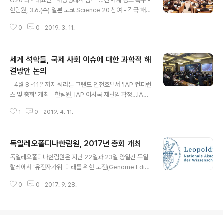
G20 과학대표단 “해양생태계 심각”…전 세계 공조 촉구 -
한림원, 3.6.(수) 일본 도쿄 Science 20 참여 - 각국 해양
전문가, 폐플라스틱·불법어업 등 해양생태계 문제 해결방
0
0
2019. 3. 11.
안 논의 우리 한림원 대표단은 지난 3월 6일(수) 일본 도쿄
에서 개최된 ‘Science 20 2019 Japan(이하 S20)’에
참석했다. 이번 회의는 올해 G20 정상회의 의장국 일본의
세계 석학들, 국제 사회 이슈에 대한 과학적 해
과학기술 학술기관인 ‘일본학술회의(Science of Counc
il of Japan, SCJ)’가 주최했으며, 카즈히코 타케우치 SC
결방안 논의
글 내용
J 부원장을 위원장으로 주요 20개국의 과학한림원 대표단
- 4월 8~11일까지 쉐라톤 그랜드 인천호텔서 'IAP 컨퍼런
과 초청국의 과학기술 전문가 등 200여 명이 모여, ‘해양
스 및 총회' 개최 - 한림원, IAP 이사국 재선임 확정…IAP
생태계에 대한 위협과 해양 환경 보호’를 주요의제로 과학
주요 결정사항에 대한 승인권 확보 전 세계 석학들이 한 자
기술적 해결방안과 정책방안을 ..
1
0
2019. 4. 11.
리에 모였다. 식량영양안보, 인공지능, 스마트시티 등 국제
사회의 주요 이슈에 대한 과학적 해결방안을 논의하기 위
해서다. 200여 명의 석학들은 인류 최대의 공동 목표인 지
독일레오폴디나한림원, 2017년 총회 개최
속가능 개발목표 달성을 위해 한림원의 역할을 고민했다.
글 내용
과학기술정보통신부가 후원하고, 한국과학기술한림원이
독일레오폴디나한림원은 지난 22일과 23일 양일간 독일
주관하는 '2019년 국제한림원연합회(IAP) 컨퍼런스 및
할레에서 ‘유전자가위-미래를 위한 도전(Genome Editi
총회'가 지난 8일부터 11일까지 나흘 간 쉐라톤 그랜드 인
ng-Challenges for the Future)’을 주제로 2017년도
천호텔에서 개최됐다. IAP(InterAcademy Partnershi
0
0
2017. 9. 28.
총회(Annual Assembly)를 개최했다고 전했다. 자그마
p)는 1993년 설립돼 103개국 138개 기관이 가입된 세
르 위티그(Sigmar Wittig) 독일우주센터(German Aer
계..
ospace Center) 회장 등 세계적으로 뛰어난 20여명의
연구자들과 400여명의 청중이 참석한 이번 총회는 아래의