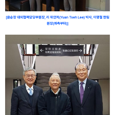
[윤순창 대외협력담당부원장,
리 위안저(Yuan Tseh Lee) 박사, 이명철 한림
원장(좌측부터)]