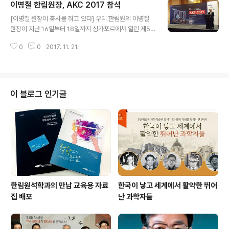
이명철 한림원장, AKC 2017 참석
난 11월 한국차세대과학기술한림원(Y-KAST)은 과학기
글 내용
술계의 교류 사업 추진을 위해 이스라엘을 찾아 8명의 노
[이명철 원장이 축사를 하고 있다] 우리 한림원의 이명철
벨상 수상자를 배출해낸 히브리대학교(Hebrew Univer
원장이 지난 16일부터 18일까지 싱가포르에서 열린 제5
sity), 스타트업 지원을 위한 벤처 기업인 테라 랩 벤처(Te
회 Asia-Korea Conference on Science and Tech
rra Lab Venture) 등을 방문했다.
0
0
2017. 11. 21.
nology(이하 AKC) 2017에 참석해 개회식에서 축사를
했다. AKC는 한국과학기술단체총연합회와 재싱가폴한인
과학기술자협회·중국조선족과학기술자협회·재호주·뉴질랜
드한인과학기술학술협회가 공동 주최하는 행사로 올해는
'아시아에서의 4차 산업혁명: 미래의 혁신'을 주제로 열렸
이 블로그 인기글
다. 나노바이오포토닉스 연구의 선구자인 이평세 UC버클
리 석좌교수의 기조강연을 비롯해 8개 병행세션, 생체재료
및 나노의약 등 10개 분야 S&T 세션, 한-싱가폴 글로벌 인
더스트리 포럼 등 다채로운 프로그램이 마련됐다. 또 국내
과학기술 기관장과 ..
한림원석학과의 만남 교육용 자료
한국이 낳고 세계에서 활약한 뛰어
집 배포
난 과학자들