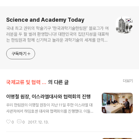
로그 정보
Science and Academy Today
국내 최고 권위의 학술기구 ‘한국과학기술한림원’ 블로그가 여
러분을 두 팔 벌려 환영합니다! 대한민국의 집단지성을 대표하
는 한림원과 함께 신기하고 놀라운 과학기술의 세계를 만끽하
세요.
구독하기
더보기
국제교류 및 협력 증진/국제기구 협력 및 교류
의 다른 글
이명철 원장, 이스라엘대사와 협력회의 진행
글 내용
우리 한림원의 이명철 원장이 지난 11일 주한 이스라엘 대
사관저에서 하임호센 대사와 협력회의를 진행했다. 이들은
과학기술계에서의 양국 교류 및 협력 증진 방안에 대해 논
0
0
2017. 12. 13.
의했으며 한국의 과학기술정책 현황 및 비전 등을 공유했
다. 한편 우리 한림원과 이스라엘은 외교수립 55주년을 맞
은 올해를 기점으로 활발한 협력 활동을 이어가고 있다. 지