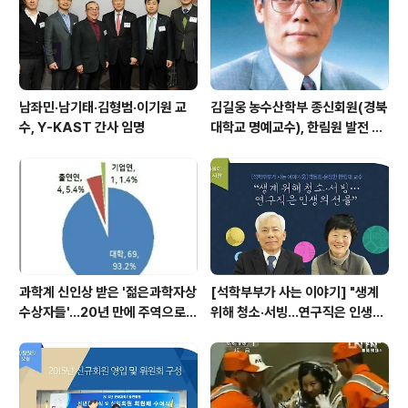
남좌민·남기태·김형범·이기원 교
김길웅 농수산학부 종신회원(경북
수, Y-KAST 간사 임명
대학교 명예교수), 한림원 발전 위
해 기부금 전달
과학계 신인상 받은 '젊은과학자상
[석학부부가 사는 이야기] "생계
수상자들'…20년 만에 주역으로
위해 청소·서빙…연구직은 인생의
우뚝
선물"