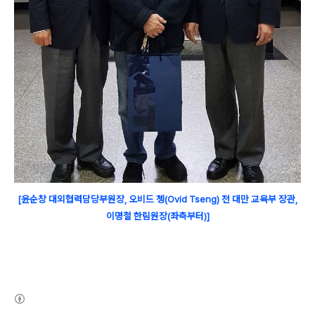
[윤순창 대외협력담당부원장,
오비드 쳉(Ovid Tseng) 전 대만 교육부 장관
,
이명철 한림원장
(좌측부터)]
(새창열림)