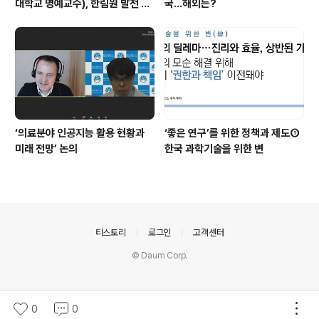
대학교 명예교수), 한림원 발전 위
국…해외는?
해 기부금 전달
‘의료분야 인공지능 활용 현황과
‘좋은 연구’를 위한 정책과 제도①
미래 전망’ 논의
한국 과학기술을 위한 변
의안내
티스토리
로그인
고객센터
© Daum Corp.
0
0