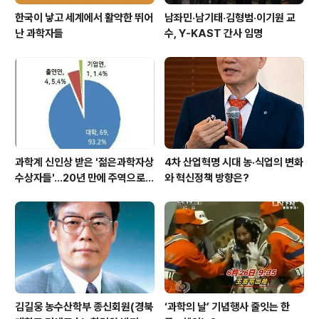
한국이 낳고 세계에서 활약한 뛰어
남좌민·남기태·김형범·이기원 교
난 과학자들
수, Y-KAST 간사 임명
과학계 신인상 받은 '젊은과학자상
4차 산업혁명 시대 농·식업의 변화
수상자들'…20년 만에 주역으로
와 혁신정책 방향은?
우뚝
김길웅 농수산학부 종신회원(경북
‘과학의 날’ 기념행사 줄잇는 한