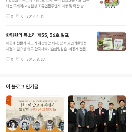
['한림원의 목소리' 제65호 표지] 우리 한림원은 7일 ‘반복
되는 구제역/고병원성 조류인플루엔자 예방 및 확산 방지
를 위한 정책 제언’을 주제로 ‘한림원의 목소리’ 제65호를
0
0
2017. 4. 11.
공표했다. 이번 65호 한림원의 목소리에서는 구제역과 고
병원성 조류인플루엔자에 대한 근본적인 박멸 대책이 확립
되어 있지 않은 현 상황을 비판하고, 전문가들이 분석한 실
한림원의 목소리 제55, 56호 발표
현 가능한 정책들을 제시했다. 구체적인 제안사항에는 △
글 내용
국가 재난형 동물질병과 추후 국내 유입이 우려되는 가축
이공계 전문가 제도의 개선방안 제시, 남북 보건의료협정
전염병의 예방 및 확산 방지를 위한 정부, 축산농가, 소비
체결의 필요성 촉구 한국과학기술한림원은 ‘이공계 전문가
자, 지자체 및 현장 방역요원에 대한 정책 도입 △고병원성
제도의 개선방안’과 ‘남북 보건의료협정 체결의 필요성'을
조류인플루엔자 바이러스에 대한 백신 개발과 백신을 이용
0
0
2015. 8. 27.
담은 '한림원의 목소리' 제55, 56호를 발표했다. 먼저 “과
한 질병 확산 방지 준비 △강화된 수의 서비스 체계 및 방
학기술 인재는 국가의 미래, 이공계 전문가 관련제도의 개
역전문부서(방역국) 및 동식물방역..
선이 필요하다”라는 제목으로 발간된 55호에서는 “과학
기술 인적자원은 국가 성장동력의 핵심이며, 과학기술인들
의 지식과 아이디어가 다양하게 표출되고 활용될 수 있도
이 블로그 인기글
록 그에 걸맞은 제도적 환경을 마련해주는 것은 국가의 의
무”라고 전제하고, “과학기술 인재의 핵심역량에 대한 국
가적 보호가 필요하다”고 강조했다. 이와 관련, 한림원은
기술사 제도 혁신의 필요성을 강조하며, ▲기술사 배출⋅관
리 법령인 기술사법과 국가기술자격법을 정비..