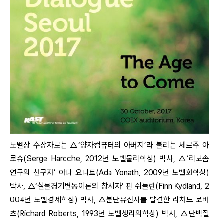
노벨상 수상자로는 △‘양자컴퓨터의 아버지’라 불리는 세르주 아
로슈(Serge Haroche, 2012년 노벨물리학상) 박사, △‘리보솜
연구의 선구자’ 아다 요나트(Ada Yonath, 2009년 노벨화학상)
박사, △‘실물경기변동이론의 창시자’ 핀 쉬들란(Finn Kydland, 2
004년 노벨경제학상) 박사, △분단유전자를 발견한 리처드 로버
츠(Richard Roberts, 1993년 노벨생리의학상) 박사, △단백질