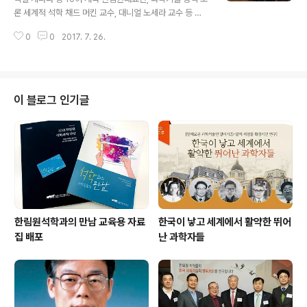
량 앞두고, 주간 한림원소식을 통해 매주 각 행사에 대해 자
론 세계적 석학 채드 머킨 교수, 대니얼 노세라 교수 등 기
세히 알아보고자 한다. 한국차세대과학기술한림원(Young
조강연 우리 한림원은 10월 마지막 주를 ‘Korea Scienc
Korean Aca..
0
0
2017. 7. 26.
e Week(한국과학주간) 2017’로 명명하고 세계적인 과
학기술 석학들을 대거 초청, '노벨프라이즈 다이알로그(No
bel Prize Dialogue) Seoul 2017'을 포함해 ‘IASSF(I
nter-Academy Seoul Science Forum, 세계과학한
림원 서울포럼) 2017’, ‘Young Scientists Talk 201
이 블로그 인기글
7’을 연달아 개최한다. 코리아 사이언스 위크를 3개월가량
앞두고, 주간 한림원소식을 통해 매주 각 행사에 대해 자세
히 알아보고자 한다. 과학기술 분야의 세계적 석학들이 한
데 모여 ‘건강 ..
한림원석학과의 만남 교육용 자료
한국이 낳고 세계에서 활약한 뛰어
집 배포
난 과학자들