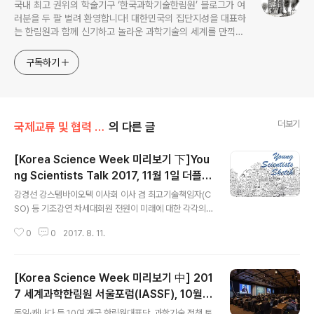
국내 최고 권위의 학술기구 ‘한국과학기술한림원’ 블로그가 여
러분을 두 팔 벌려 환영합니다! 대한민국의 집단지성을 대표하
는 한림원과 함께 신기하고 놀라운 과학기술의 세계를 만끽하
세요.
구독하기
더보기
국제교류 및 협력 증진/Korea Science Week 2017
의 다른 글
[Korea Science Week 미리보기 下]You
ng Scientists Talk 2017, 11월 1일 더플라
글 내용
자호텔에서 개최
강경선 강스템바이오텍 이사회 이사 겸 최고기술책임자(C
SO) 등 기조강연 차세대회원 전원이 미래에 대한 각각의
스케치 공유 우리 한림원은 10월 마지막 주를 ‘Korea Sci
0
0
2017. 8. 11.
ence Week(한국과학주간) 2017’로 명명하고 세계적인
과학기술 석학들을 대거 초청, '노벨프라이즈 다이알로그
(Nobel Prize Dialogue) Seoul 2017'을 포함해 ‘IAS
[Korea Science Week 미리보기 中] 201
SF(Inter-Academy Seoul Science Forum, 세계과
학한림원 서울포럼) 2017’, ‘Young Scientists Talk 20
7 세계과학한림원 서울포럼(IASSF), 10월 3
글 내용
17’을 연달아 개최한다. 코리아 사이언스 위크를 3개월가
1일부터 이틀간 서울 더플라자호텔서 열려
독일·캐나다 등 10여 개국 한림원대표단, 과학기술 정책 토