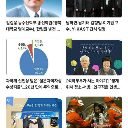
김길웅 농수산학부 종신회원(경북
남좌민·남기태·김형범·이기원 교
대학교 명예교수), 한림원 발전 위
수, Y-KAST 간사 임명
해 기부금 전달
과학계 신인상 받은 '젊은과학자상
[석학부부가 사는 이야기] "생계
수상자들'…20년 만에 주역으로
위해 청소·서빙…연구직은 인생의
우뚝
선물"