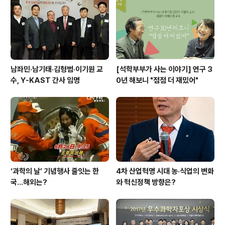
남좌민·남기태·김형범·이기원 교
[석학부부가 사는 이야기] 연구 3
수, Y-KAST 간사 임명
0년 해보니 "점점 더 재밌어"
‘과학의 날’ 기념행사 줄잇는 한
4차 산업혁명 시대 농·식업의 변화
국…해외는?
와 혁신정책 방향은?