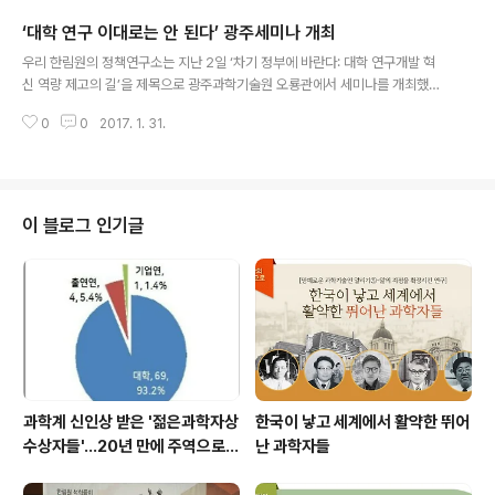
정책학부 정회원(서울대 교수)과 박종근 전기위원회 위원
‘대학 연구 이대로는 안 된다’ 광주세미나 개최
장(서울대 교수) 등 5인이 위원으로 위촉됐다. 정책연구위
글 내용
원회에는 김승조 정책연구소장(서울대 명예교수)이 위원장
우리 한림원의 정책연구소는 지난 2일 ‘차기 정부에 바란다: 대학 연구개발 혁
으로, 김경만 정책학부 부학부장(서강대 교수)과 성창모 정
신 역량 제고의 길’을 제목으로 광주과학기술원 오룡관에서 세미나를 개최했다.
책학부 정회원(UNFCCC 기술집행기구 위원)이 부위원장
김학수 소장이 ‘대학 연구개발 혁신 역량 제고의 길’이라는 주제로 발표를 맡았
으로 선임됐으며 이들은 정책연구 아젠다를 발굴하고 리뷰
0
0
2017. 1. 31.
으며, 이어진 종합토론에는 방윤규 전남대학교 교수와 이병훈 광주과학기술원
할 계획이다. 정책연구소는 한림원 내에 산재한 정책연구
교수를 비롯해 이희선 · 차연수 전북대학교 교수가 참여했다. 정책연구소는 최
전반의 기능을 집중 및 통합한 조직으로 △주요..
근 급변한 연구환경(연구비, 연구인력, 연구성과평가)에 대한 제고방안은 물론,
연구수행과정에서 혁신적인 연구를 가능하게 만들 방안을 제시했다. 구체적으
로 △ 도전적인 연구에 대한 지원 비중 확대 △ 대학 연구․교원 인력 선발 시스
이 블로그 인기글
템 개방화 및 국제적 질적 평가체제에 따른 승진 시스템의 운영 △ 연구성과 평
가에서의 정성평가 기준 제거..
과학계 신인상 받은 '젊은과학자상
한국이 낳고 세계에서 활약한 뛰어
수상자들'…20년 만에 주역으로
난 과학자들
우뚝