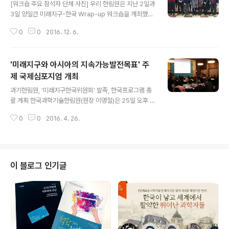
에 대한 시민들의 욕구 향상, 이주가 잦은 생활, 자원 고갈
[워크숍 주요 참석자 단체 사진] 우리 한림원은 지난 2일과
과 같은 변화가 예상되는 만큼, 이에 맞는 재난 대처의 거버
3일 양일간 미래지구-한국 Wrap-up 워크숍을 개최했다.
넌스가 필요하다고 강조했다. 나아가 미국의 국토안보부(D
이번 워크숍은 미래지구의 세 가지 대의제인 ‘역동하는 지
HS)에서 제안한 32개의 핵심역량 중 우리나라에도 필요
0
0
2016. 12. 6.
구(Dynamic Earth)’, ‘지구지속가능발전(Global Devel
한 역량 30개를 소개했다. 이 역량들은 재난의 예방, 대비,
opment)’, ‘지속가능성으로의 전환(Transformations t
대응, 복구 단계 중에서 꼭 필..
owards Sustainability)’에 속하는 연구의제를 선정하
'미래지구와 아시아의 지속가능발전목표' 주
기 위해 개최됐다. 이에 홍성유 미래지구한국위원회 미래
지구연구회 회장과 윤순창 위원장을 비롯해 공우석 경희대
제 국제심포지엄 개최
글 내용
학교 교수, 국종성 POSTECH 교수, 노정혜 서울대학교
과기한림원, ‘미래지구한국위원회’ 발족, 한국프로그램 총
교수, 손병주 서울대학교 교수, 예상욱 한양대학교 교수, 윤
괄 계획 한국과학기술한림원(원장 이명철)은 25일 오후 서
여창 서울대학교 교수, 이원호 서울대학교 교수, 이재학 한
울 더플라자호텔에서 '미래지구한국위원회(Future Earth
국해양과학기술원 박사, 정연돈 (사)한국..
0
0
2016. 4. 26.
Korea National Committee·위원장 윤순창 서울대 명
예교수)' 출범식을 개최했으며, 같은 날 오전에는 이를 기념
하기 위해 '미래지구와 아시아의 지속가능발전목표(Futur
e Earth and Sustainable Development Goals in
Asia)'를 주제로 제25회 한림국제심포지엄을 마련했다.
이 블로그 인기글
심포지엄에는 캐나다 재난피해감축연구소장 출신인 고든
맥빈(Gordon McBean) ICSU 총재와 후미코 카수가(F
umiko Kasuga) 일본미래지구본부장(Future Earth Gl
obal Hub-Japan)..