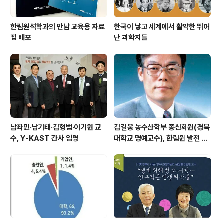
한림원석학과의 만남 교육용 자료
한국이 낳고 세계에서 활약한 뛰어
집 배포
난 과학자들
남좌민·남기태·김형범·이기원 교
김길웅 농수산학부 종신회원(경북
수, Y-KAST 간사 임명
대학교 명예교수), 한림원 발전 위
해 기부금 전달