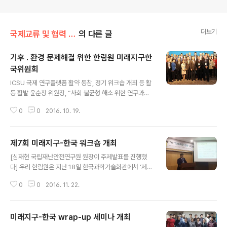
더보기
국제교류 및 협력 증진/미래지구 한국위원회
의 다른 글
기후 ․ 환경 문제해결 위한 한림원 미래지구한
국위원회
글 내용
ICSU 국제 연구플랫폼 활약 동참, 정기 워크숍 개최 등 활
동 활발 윤순창 위원장, “사회 불균형 해소 위한 연구과제
도출할 것” [지난 4월 열린 미래지구한국위원회 출범식을
0
0
2016. 10. 19.
축하하기 위해 모인 주요인사들] 우리 한림원의 미래지구
한국위원회(National Committee of Future Earth Sc
ience)는 국제과학연맹이사회 (International Council f
제7회 미래지구-한국 워크숍 개최
or Science, ICSU)의 국제연구프로그램인 ‘미래지구(Fu
글 내용
ture Earth)’의 한국 위원회이다. ICSU는 초학제적 융합
[심재현 국립재난안전연구원 원장이 주제발표를 진행했
연구를 위해 지난 2015년, 10년 계획의 ‘미래지구’ 프로그
다] 우리 한림원은 지난 18일 한국과학기술회관에서 ‘제7
램을 시작했으며, 유엔환경계획(UNEP), 유네스코(UNES
회 미래지구-한국 워크숍’을 개최했다. 이번 워크숍에서는
CO) 등 UN 산하기구가 이에 동참했다. 현 인류가 당면한
0
0
2016. 11. 22.
심재현 국립재난안전연구원 원장이 ‘한반도 미래재난과 대
기후와 환경의 ..
책’이라는 제목으로 발표를 진행했다. 심 원장은 ‘미래재
난’을 ‘특정 지역에 어떤 재난이 일어나는지 않는지 보장할
미래지구-한국 wrap-up 세미나 개최
수 없는 상황’이라고 정의하며, 미래사회에는 고령화, 안전
글 내용