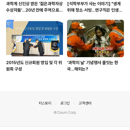
과학계 신인상 받은 '젊은과학자상
[석학부부가 사는 이야기] "생계
수상자들'…20년 만에 주역으로
위해 청소·서빙…연구직은 인생의
우뚝
선물"
2015년도 신규회원 영입 및 각 위
‘과학의 날’ 기념행사 줄잇는 한
원회 구성
국…해외는?
의안내
티스토리
로그인
고객센터
© Daum Corp.