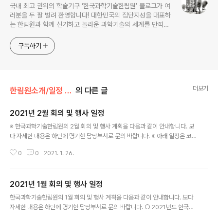
국내 최고 권위의 학술기구 ‘한국과학기술한림원’ 블로그가 여
러분을 두 팔 벌려 환영합니다! 대한민국의 집단지성을 대표하
는 한림원과 함께 신기하고 놀라운 과학기술의 세계를 만끽하
세요.
구독하기
더보기
한림원소개/일정 및 기관동정
의 다른 글
2021년 2월 회의 및 행사 일정
글 내용
※ 한국과학기술한림원의 2월 회의 및 행사 계획을 다음과 같이 안내합니다. 보
다 자세한 내용은 하단에 명기한 담당부서로 문의 바랍니다. ※ 아래 일정은 코
로나19 감염병의 확산으로 인한 사회적 거리두기 방역 조치에 따라 변동될 수
0
0
2021. 1. 26.
있습니다. ○ 2020년도 '에쓰오일 과학문화재단 시상식' - 일시: 2. 16.(화) 11:
00 - 장소: 에쓰오일 본사 3층 대강당(서울공덕동) ※ 학술팀: 031-710-468
1 ○ 2021년도 제1회 정기 이사회 - 일시: 2. 17.(수) 11:00 - 장소: 한림원회관
2021년 1월 회의 및 행사 일정
※ 기획예산팀: 031-710-4602 ○ 제182회 한림원탁토론회 - 주제: 세계대
글 내용
학평가 기관의 객관성 분석과 국내대학을 위한 제언 - 일시: 2. 19.(금) 15:00 -
한국과학기술한림원의 1월 회의 및 행사 계획을 다음과 같이 안내합니다. 보다
장소: 엘타워 ※ 정책팀..
자세한 내용은 하단에 명기한 담당부서로 문의 바랍니다. ○ 2021년도 한국과
학기술한림원 신년하례식 및 정회원 회원패수여식 - 일시: 1. 19.(화) 15:30 -