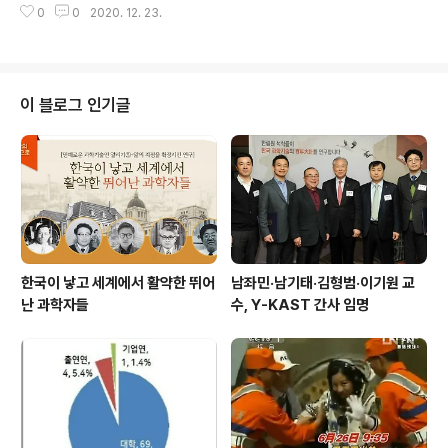
0
0
2020. 12. 23.
장소: 더프라자호텔 다이아몬드홀 ※ 홍보팀: 031-710-4611
이 블로그 인기글
한국이 낳고 세계에서 활약한 뛰어
남좌민·남기태·김형범·이기원 교
난 과학자들
수, Y-KAST 간사 임명