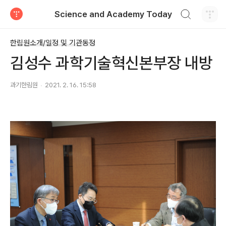
검색하기
Science and Academy Today
티스토리
한림원소개/일정 및 기관동정
김성수 과학기술혁신본부장 내방
과기한림원
2021. 2. 16. 15:58