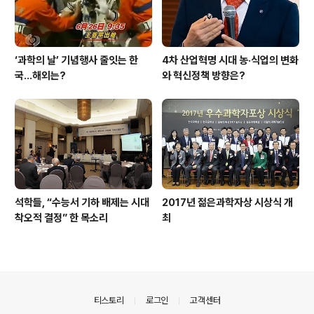
‘과학의 날’ 기념행사 줄잇는 한
4차 산업혁명 시대 농·식업의 변화
국…해외는?
와 혁신정책 방향은?
석학들, “수능서 기하 배제는 시대
2017년 젊은과학자상 시상식 개
착오적 결정” 한 목소리
최
의안내
티스토리
로그인
고객센터