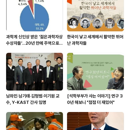
과학계 신인상 받은 '젊은과학자상
한국이 낳고 세계에서 활약한 뛰어
수상자들'…20년 만에 주역으로
난 과학자들
우뚝
남좌민·남기태·김형범·이기원 교
[석학부부가 사는 이야기] 연구 3
수, Y-KAST 간사 임명
0년 해보니 "점점 더 재밌어"