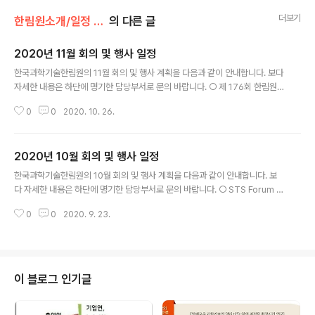
더보기
한림원소개/일정 및 기관동정
의 다른 글
2020년 11월 회의 및 행사 일정
글 내용
한국과학기술한림원의 11월 회의 및 행사 계획을 다음과 같이 안내합니다. 보다
자세한 내용은 하단에 명기한 담당부서로 문의 바랍니다. ○ 제 176회 한림원
탁토론회 - 주제: 4단계 BK21 사업과 대학의 혁신 - 일시/장소: 11. 5.(목), 15:
0
0
2020. 10. 26.
00 / 온라인(엘타워) ※ 정책연구팀: 031-710-4606 ○ 제42회 한림국제심
포지엄 - 주제: Food safety and Risk Prediction in Disease-X era -
일시/장소: 11. 6.(금), 09:30 / 온라인(부산 벡스코) ※ 국제협력실: 031-710-
2020년 10월 회의 및 행사 일정
4650 ○ 제122회 한림콜로키엄(농수산학부 4분과) - 주제: 식량문제 해결을
글 내용
위한 식품 및 식물생명과학 융복합 전략 - 일시/장소: 11. 9.(월), 15:00..
한국과학기술한림원의 10월 회의 및 행사 계획을 다음과 같이 안내합니다. 보
다 자세한 내용은 하단에 명기한 담당부서로 문의 바랍니다. ○ STS Forum 제
17차 연례회의 - 주제: 포스트 코로나 시대 속 과학기술의 역할 - 일시/장소: 1
0
0
2020. 9. 23.
0. 3.(토) ~ 6.(화) / 온라인 ※ 국제협력실: 031-710-4610 ○ "급변하는 미
래, 과학기술인재 육성방안" 온라인포럼 시리즈(한림원-과총-KISTEP 공동포
럼) - 주제: 미래세대 기초/핵심역량 제고 방안 - 일시/장소: 10. 7.(수), 16:00 /
온라인상(과총) ※ 정책연구팀 031-710-4684 ○ The 24th Frontier Scie
ntists Workshop(제안자: 이준엽(성균관대학교) - 일시/장소: 10. 15.(목), 1
이 블로그 인기글
9..