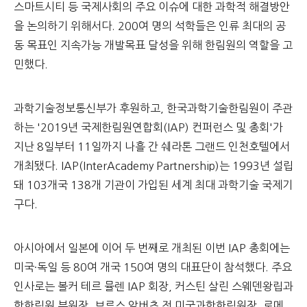
스마트시티 등 국제사회의 주요 이슈에 대한 과학적 해결방안
을 논의하기 위해서다. 200여 명의 석학들은 인류 최대의 공
동 목표인 지속가능 개발목표 달성을 위해 한림원의 역할을 고
민했다.
과학기술정보통신부가 후원하고, 한국과학기술한림원이 주관
하는 '2019년 국제한림원연합회(IAP) 컨퍼런스 및 총회'가
지난 8일부터 11일까지 나흘 간 쉐라톤 그랜드 인천호텔에서
개최됐다. IAP(InterAcademy Partnership)는 1993년 설립
돼 103개국 138개 기관이 가입된 세계 최대 과학기술 국제기
구다.
아시아에서 일본에 이어 두 번째로 개최된 이번 IAP 총회에는
미국·독일 등 80여 개국 150여 명의 대표단이 참석했다. 주요
인사로는 볼커 테르 뮬렌 IAP 회장, 커스틴 살린 스웨덴왕립과
학한림원 부원장, 브루스 알버츠 전 미국과학한림원장, 로메