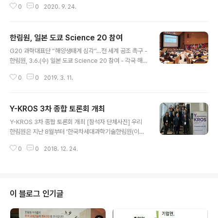
0
0
2020. 9. 24.
장기화에 따라 주춤했던 한국과학기술한림원 국제협력 및
교류사업이 하반기 비대면 방식으로 활발하게 추진된다.
한림원은 지난 9월 18일 개최된 제22회 Frontier Scien
한림원, 일본 도쿄 Science 20 참여
tists Workshop(이하 FSW)을 시작으로 연말까지 총 1
글 내용
5건의 국제행사를 온라인으로 개최한다. COVID-19 대유
G20 과학대표단 “해양생태계 심각”…전 세계 공조 촉구 -
행 이후 국가 간 이동 제한으로 잠정 연기 및 취소됐던 각종
한림원, 3.6.(수) 일본 도쿄 Science 20 참여 - 각국 해양
국제협력사업을 비대면 방식으로 전환함으로써 전 세계 석
전문가, 폐플라스틱·불법어업 등 해양생태계 문제 해결방
학들과 과학기술 관련 현안과 새로운 동향을 공유하며 연
0
0
2019. 3. 11.
안 논의 우리 한림원 대표단은 지난 3월 6일(수) 일본 도쿄
구 협력 네트워크 구축을 적극적으로 지원할 계획이다. ..
에서 개최된 ‘Science 20 2019 Japan(이하 S20)’에
참석했다. 이번 회의는 올해 G20 정상회의 의장국 일본의
Y-KROS 3차 종합 토론회 개최
과학기술 학술기관인 ‘일본학술회의(Science of Counc
글 내용
il of Japan, SCJ)’가 주최했으며, 카즈히코 타케우치 SC
Y-KROS 3차 종합 토론회 개최 [참석자 단체사진] 우리
J 부원장을 위원장으로 주요 20개국의 과학한림원 대표단
한림원은 지난 8월부터 '한국차세대과학기술한림원(이하
과 초청국의 과학기술 전문가 등 200여 명이 모여, ‘해양
Y-KAST)' 회원들과 한국연구재단의 국제연구인력교류사
생태계에 대한 위협과 해양 환경 보호’를 주요의제로 과학
0
0
2018. 12. 24.
업에 참여하고 있는 젊은 과학자들이 참여하는 Y-KROS
기술적 해결방안과 정책방안을 ..
(Young-Korean Researchers Open Symposium)
를 운영해 'Computation and Life'을 주제로 최신 연구
동향을 공유하고 새로운 융합연구 분야 개발을 위한 논의
를 이어왔다. 이번 Y-KROS 3차 종합 토론회는 박용호 차
이 블로그 인기글
세대부장 및 Y-KAST 회원 14인이 참석하였으며, 15일
(토)과 16일(일) 양일간 인천 네스트호텔에서 개최되었다.