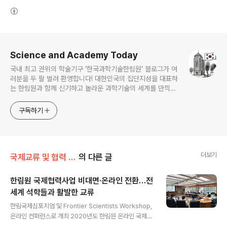
(새창열림)
로그 정보
Science and Academy Today
국내 최고 권위의 학술기구 ‘한국과학기술한림원’ 블로그가 여
러분을 두 팔 벌려 환영합니다! 대한민국의 집단지성을 대표하
는 한림원과 함께 신기하고 놀라운 과학기술의 세계를 만끽하
세요.
구독하기
더보기
국제교류 및 협력 증진
의 다른 글
한림원 국제협력사업 비대면·온라인 전환…전
세계 석학들과 활발한 교류
글 내용
한림국제심포지엄 및 Frontier Scientists Workshop,
온라인 컨퍼런스로 개최 2020년도 한림원 온라인 국제협
력사업 공모 진행 코로나바이러스감염증-19(COVID-19)