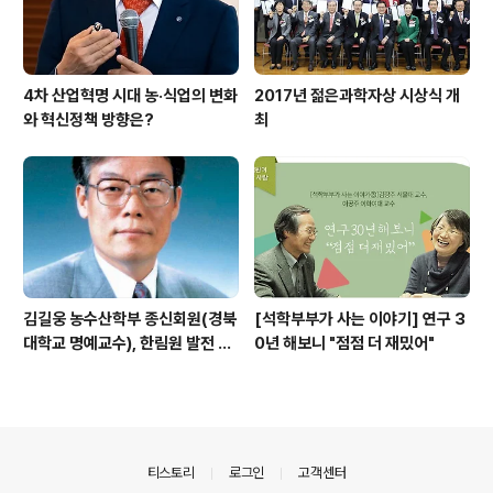
4차 산업혁명 시대 농·식업의 변화
2017년 젊은과학자상 시상식 개
와 혁신정책 방향은?
최
김길웅 농수산학부 종신회원(경북
[석학부부가 사는 이야기] 연구 3
대학교 명예교수), 한림원 발전 위
0년 해보니 "점점 더 재밌어"
해 기부금 전달
의안내
티스토리
로그인
고객센터