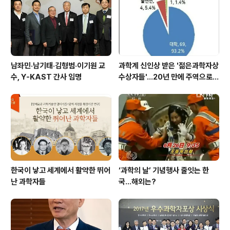
기초 토론(8월 24~25일)과 심화 토론(11월 16~17일)의
과정을 거쳐 이번 종합 토론회에서는 지난 ..
남좌민·남기태·김형범·이기원 교
과학계 신인상 받은 '젊은과학자상
수, Y-KAST 간사 임명
수상자들'…20년 만에 주역으로
우뚝
한국이 낳고 세계에서 활약한 뛰어
‘과학의 날’ 기념행사 줄잇는 한
난 과학자들
국…해외는?