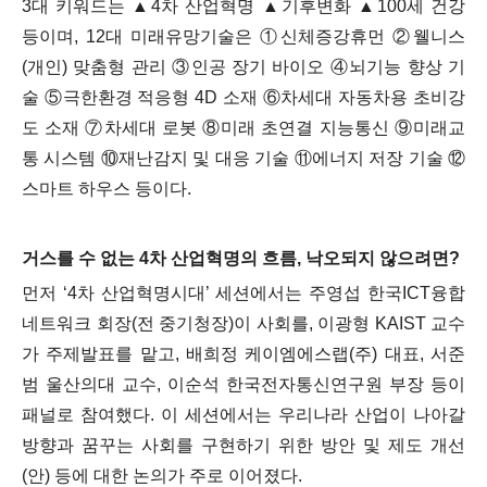
3
대 키워드는
▲
4
차 산업혁명
▲
기후변화
▲
100
세 건강
등이며
, 12
대 미래유망기술은
①
신체증강휴먼
②
웰니스
(
개인
)
맞춤형 관리
③
인공 장기 바이오
④
뇌기능 향상 기
술
⑤
극한환경 적응형
4D
소재
⑥
차세대 자동차용 초비강
도 소재
⑦
차세대 로봇
⑧
미래 초연결 지능통신
⑨
미
래교
통 시스템
⑩
재난감지 및 대응 기술
⑪
에너지 저장 기술
⑫
스마트 하우스 등이다
.
거스를 수 없는
4
차 산업혁명의 흐름
,
낙오되지 않으려면
?
먼저
‘4
차 산업혁명시대
’
세션에서는 주영섭 한국
ICT
융합
네트워크 회장
(
전 중기청장
)
이 사회를
,
이광형
KAIST
교수
가 주제발표를 맡고
,
배희정 케이엠에스랩
(
주
)
대표
,
서준
범 울산의대 교수
,
이순석 한국전자통신연구원 부장 등이
패널로 참여했다
.
이 세션에서는 우리나라 산업이 나아갈
방향과 꿈꾸는 사회를 구현하기 위한 방안 및 제도 개선
(
안
)
등에 대한 논의가 주로 이어졌다
.