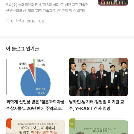
근 들어 과학인프라 순위, 산업경쟁력 등이 하락하고 있다.
9일(수) 국회의원회관서 ‘제8회 국회-한림원 과학기술혁
혁신적인 변화를 모색할 시점이 아닌가 하는 생각이 든다.
신연구회포럼’ 개최 ‘과학기술과 청년’ 주제 청년 일자리의
과학기술혁신연구회를 통해 지혜로운 해법을 찾아야 할 때
현재와 미래 토론 [이번 포럼 주요 참가자들의 단체 사진]
다.” 장병완 의원(국민의당 광주 동구남구 갑·과학기술혁신
0
0
2016. 11. 8.
우리 한림원과 국회가 공동으로 설립한 국회-한림원 과학
연구회 공동회장) : “과학기술이..
기술혁신연구회가 지난 9일 국회의원회관에서 ‘과학기술
과 청년’을 주제로 ‘제8회 국회-한림원 과학기술혁신연구
회포럼’을 개최했다. 이번 포럼의 부제가 ‘청년 일자리의 현
재와 미래’인만큼 발제 및 토론자들은 과학기술의 급속한
이 블로그 인기글
발전으로 인해 새롭게 전개될 사회구조적 변화가 청년의
일자리에 미치는 영향을 분석했다. 나아가 과학기술이 청
년취업난과 국가 경제침체를 극복하도록 기여할 방안은 무
엇인지 토론했다. 이영무 한양대학교 총장이 ‘이공계 청년
일자리의 문제점 및 해결방안’을 주제로 첫 번..
과학계 신인상 받은 '젊은과학자상
남좌민·남기태·김형범·이기원 교
수상자들'…20년 만에 주역으로
수, Y-KAST 간사 임명
우뚝