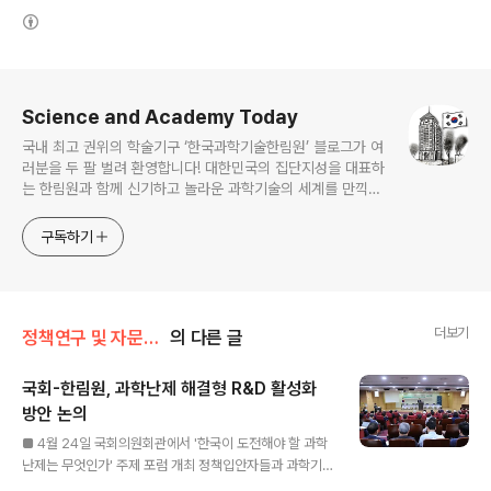
(새창열림)
로그 정보
Science and Academy Today
국내 최고 권위의 학술기구 ‘한국과학기술한림원’ 블로그가 여
러분을 두 팔 벌려 환영합니다! 대한민국의 집단지성을 대표하
는 한림원과 함께 신기하고 놀라운 과학기술의 세계를 만끽하
세요.
구독하기
더보기
정책연구 및 자문/국회-한림원 혁신연구회
의 다른 글
국회-한림원, 과학난제 해결형 R&D 활성화
방안 논의
글 내용
■ 4월 24일 국회의원회관에서 '한국이 도전해야 할 과학
난제는 무엇인가' 주제 포럼 개최 정책입안자들과 과학기
술계 석학들이 우리나라에 도전적 연구생태계를 조성하고