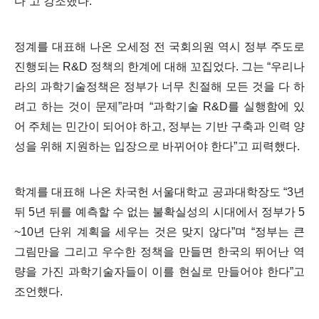
다
”
고 강조했다
.
정계를 대표해 나온 오세정 전 국회의원 역시 정부 주도로
진행되는
R&D
정책의 한계에 대해 꼬집었다
.
그는
“
우리나
라의 과학기술정책은 정부가 너무 친절해 모든 것을 다 하
려고 하는 것이 문제
”
라며
“
과학기술
R&D
를 실행함에 있
어 주체는 민간이 되어야 하고
,
정부는 기반 구축과 인력 양
성을 위해 지원하는 입장으로 바뀌어야 한다
”
고 피력했다
.
학계를 대표해 나온 차국헌 서울대학교 공과대학장도
“3
년
뒤
5
년 뒤를 예측할 수 없는 불확실성의 시대에서 정부가
5
~10
년 단위 계획을 세우는 것은 맞지 않다
”
며
“
정부는 큰
그림만을 그리고 우수한 정책을 만들면 한국의 뛰어난 역
량을 가진 과학기술자들이 이를 현실로 만들어야 한다
”
고
조언했다
.