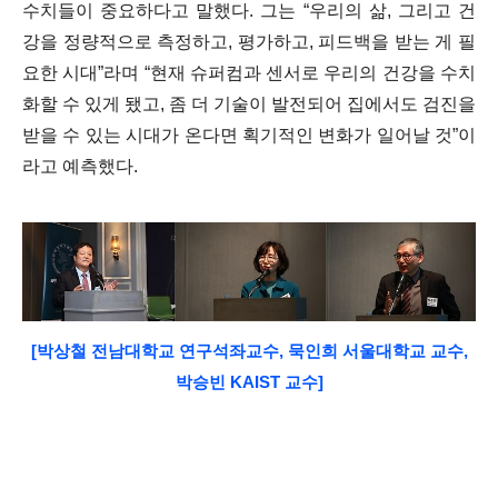
수치들이 중요하다고 말했다
.
그는
“
우리의 삶
,
그리고 건
강을 정량적으로 측정하고
,
평가하고
,
피드백을 받는 게 필
요한 시대
”
라며
“
현재 슈퍼컴과 센서로 우리의 건강을 수치
화할 수 있게 됐고
,
좀 더 기술이 발전되어 집에서도 검진을
받을 수 있는 시대가 온다면 획기적인 변화가 일어날 것
”
이
라고 예측했다
.
[박상철 전남대학교 연구석좌교수, 묵인희 서울대학교 교수,
박승빈 KAIST 교수]