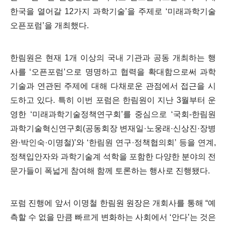
한국을 열어갈
12
가지 과학기술
’
을 주제로
‘
미래과학기술
오픈포럼
’
을 개최했다
.
한림원은 현재
1
개 이상의 국내 기관과 공동 개최하는 행
사를
‘
오픈포럼
’
으로 명명하고 협력을 확대함으로써 과학
기술과 연관된 주제에 대해 다채로운 관점에서 접근을 시
도하고 있다
.
특히 이번 포럼은 한림원이 지난
3
월부터 운
영한
‘
미래과학기술정책연구회
’
를 중심으로
‘
국회
-
한림원
과학기술혁신연구회
(
공동회장 변재일
·
노웅래
·
신상진
·
장병
완
·
박인숙
·
이명철
)’
와
‘
한림원 연구
·
정책협의회
’
등을 연계
,
정책입안자와 과학기술계 석학을 포함한 다양한 분야의 전
문가들이 폭넓게 참여해 함께 토론하는 행사로 진행됐다
.
포럼 진행에 앞서 이명철 한림원 원장은 개회사를 통해
“
예
측할 수 없을 만큼 빠르게 변화하는 사회에서
‘
안다
’
는 것은