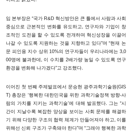
임 본부장은
“
국가
R&D
혁신방안은 큰 틀에서 사람과 사회
중심으로 근본적인 변화를 유도하고
,
연구자와 기업이 창
조적인 도전을 할 수 있도록 전개하며 혁신성장을 이끌어
나갈 수 있도록 지원하는 것을 지향하고 있다
”
며
“
현재 논
문 피인용 지수 상위
10%
의 연구자들이 우리나라에는
3,0
00
명에 불과한데
,
이 수치를
2
배가량 높일 수 있도록 연구
환경을 변화해 나가겠다
”
고 강조했다
.
이어진 첫 번째 주제발표에서 문승현 광주과학기술원
(GIS
T)
총장은
‘
행복한 대한민국을 위한 과학기술정책 방향
-
사
람의 가치를 지키는 과학기술
’
에 대해 발표했다
.
그는
“
시
간이 지날수록 복잡한 양상을 보이는 사회 문제를 해결하
기 위해 다양한 구조의 협력 체계가 만들어져야 하고
,
이를
위해선 신뢰 구조가 구축돼야 한다
”
며
“
그래야 행복한 과학