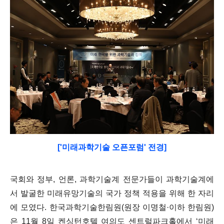
['미래과학기술 오픈포럼' 전경]
국회와 정부
,
언론
,
과학기술계 전문가들이 과학기술계에
서 발굴한 미래유망기술의 국가 정책 적용을 위해 한 자리
에 모였다
.
한국과학기술한림원
(
원장 이명철
·
이하 한림원
)
은
11
월
8
일 켄싱턴호텔 여의도 센트럴파크홀에서
‘
미래