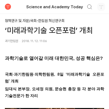
검색하기
Science and Academy Today
티스토리
정책연구 및 자문/국회-한림원 혁신연구회
‘미래과학기술 오픈포럼’ 개최
과기한림원
2018. 11. 12. 11:06
과학기술로 열어갈 미래 대한민국
,
성공 핵심은
?
국회
·
과기한림원
·
의학한림원
, 8
일
‘
미래과학기술 오픈포
럼
’
개최
임대식 본부장
,
오세정 의원
,
문승현 총장 등 각 분야 과학
기술전문가 한 자리