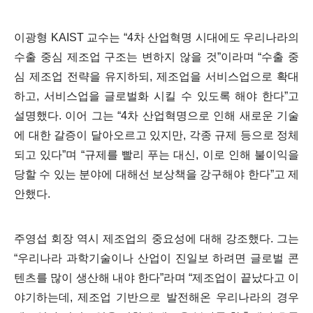
이광형
KAIST
교수는
“4
차 산업혁명 시대에도 우리나라의
수출 중심 제조업 구조는 변하지 않을 것
”
이라며
“
수출 중
심 제조업 전략을 유지하되
,
제조업을 서비스업으로 확대
하고
,
서비스업을 글로벌화 시킬 수 있도록 해야 한다
”
고
설명했다
.
이어 그는
“4
차 산업혁명으로 인해 새로운 기술
에 대한 갈증이 달아오르고 있지만
,
각종 규제 등으로 정체
되고 있다
”
며
“
규제를 빨리 푸는 대신
,
이로 인해 불이익을
당할 수 있는 분야에 대해선 보상책을 강구해야 한다
”
고 제
안했다
.
주영섭 회장 역시 제조업의 중요성에 대해 강조했다
.
그는
“
우리나라 과학기술이나 산업이 진일보 하려면 글로벌 콘
텐츠를 많이 생산해 내야 한다
”
라며
“
제조업이 끝났다고 이
야기하는데
,
제조업 기반으로 발전해온 우리나라의 경우