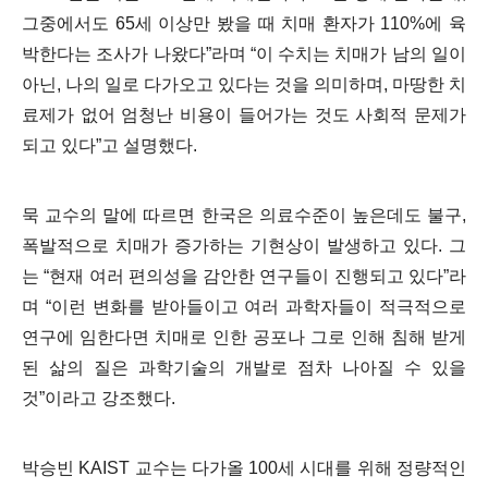
그중에서도
65
세 이상만 봤을 때 치매 환자가
110%
에 육
박한다는 조사가 나왔다
”
라며
“
이 수치는
치매가 남의 일이
아닌
,
나의 일로 다가오고 있다는 것을 의미하며
,
마땅한 치
료제가 없어 엄청난 비용이 들어가는 것도 사회적 문제가
되고 있다
”
고 설명했다
.
묵 교수의 말에 따르면 한국은 의료수준이 높은데도 불구
,
폭발적으로 치매가 증가하는 기현상이 발생하고 있다
.
그
는
“
현재 여러 편의성을 감안한 연구들이 진행되고 있다
”
라
며
“
이런 변화를 받아들이고 여러 과학자들이 적극적으로
연구에 임한다면 치매로 인한 공포나 그로 인해 침해 받게
된 삶의 질은 과학기술의 개발로 점차 나아질 수 있을
것
”
이라고 강조했다
.
박승빈
KAIST
교수는 다가올
100
세 시대를 위해 정량적인