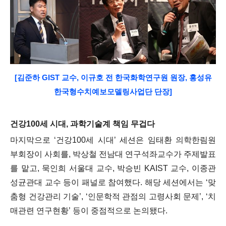
[김준하 GIST 교수, 이규호 전 한국화학연구원 원장, 홍성유
한국형수치예보모델링사업단 단장
]
건강
100
세 시대
,
과학기술계 책임 무겁다
마지막으로
‘
건강
100
세 시대
’
세션은 임태환 의학한림원
부회장이 사회를
,
박상철 전남대 연구석좌교수가 주제발표
를 맡고
,
묵인희 서울대 교수
,
박승빈
KAIST
교수
,
이종관
성균관대 교수 등이 패널로 참여했다
.
해당 세션에서는
‘
맞
춤형 건강관리 기술
’, ‘
인문학적 관점의 고령사회 문제
’, ‘
치
매관련 연구현황
’
등이 중점적으로 논의됐다
.