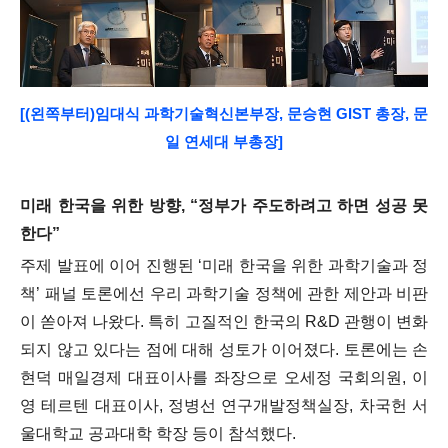
[(왼쪽부터)임대식 과학기술혁신본부장, 문승현 GIST 총장, 문
일 연세대 부총장]
미래 한국을 위한 방향
, “
정부가 주도하려고 하면 성공 못
한다
”
주제 발표에 이어 진행된
‘
미래 한국을 위한 과학기술과 정
책
’
패널 토론에선 우리 과학기술 정책에 관한 제안과 비판
이 쏟아져 나왔다
.
특히 고질적인 한국의
R&D
관행이 변화
되지 않고 있다는 점에 대해 성토가 이어졌다
.
토론에는 손
현덕 매일경제 대표이사를 좌장으로 오세정 국회의원
,
이
영 테르텐 대표이사
,
정병선 연구개발정책실장
,
차국헌 서
울대학교 공과대학 학장 등이 참석했다
.