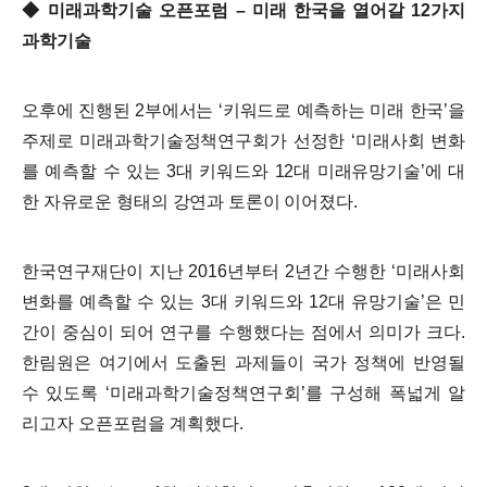
◆
미래과학기술 오픈포럼
–
미래 한국을 열어갈
12
가지
과학기술
오후에 진행된
2
부에서는
‘
키워드로 예측하는 미래 한국
’
을
주제로 미래과학기술정책연구회가 선정한
‘
미래사회 변화
를 예측할 수 있는
3
대 키워드와
12
대 미래유망기술
’
에 대
한 자유로운 형태의 강연과 토론이 이어졌다
.
한국연구재단이 지난
2016
년부터
2
년간 수행한
‘
미래사회
변화를 예측할 수 있는
3
대 키워드와
12
대 유망기술
’
은 민
간이 중심이 되어 연구를 수행했다는 점에서 의미가 크다
.
한림원은 여기에서 도출된 과제들이 국가 정책에 반영될
수 있도록
‘
미래과학기술정책연구회
’
를 구성해 폭넓게 알
리고자 오픈포럼을 계획했다
.