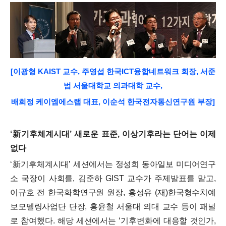
[
이광형 KAIST 교수, 주영섭 한국ICT융합네트워크 회장, 서준
범 서울대학교 의과대학 교수,
배희정 케이엠에스랩 대표, 이순석 한국전자통신연구원 부장]
‘
新
기후체계시대
’
새로운 표준
,
이상기후라는 단어는 이제
없다
‘
新
기후체계시대
’
세션에서는 정성희 동아일보 미디어연구
소 국장이 사회를
,
김준하
GIST
교수가 주제발표를 맡고
,
이규호 전 한국화학연구원 원장
,
홍성유
(
재
)
한국형수치예
보모델링사업단 단장
,
홍윤철 서울대 의대 교수 등이 패널
로 참여했다
.
해당 세션에서는
‘
기후변화에 대응할 것인가
,