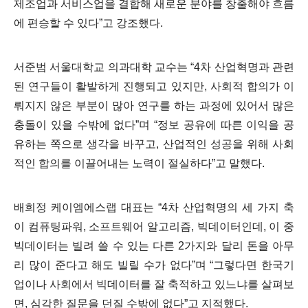
제조업과 서비스업을 결합해 새로운 분야를 창출해야 흐름
에 편승할 수 있다
”
고 강조했다
.
서준범 서울대학교 의과대학 교수는
“4
차 산업혁명과 관련
된 연구들이 활발하게 진행되고 있지만
,
사회적 합의가 이
뤄지지 않은 부분이 많아 연구를 하는 과정에 있어서 많은
충돌이 있을 수밖에 없다
”
며
“
정보 공유에 따른 이익을 공
유하는 쪽으로 생각을 바꾸고
,
산업적인 성공을 위해 사회
적인 합의를 이끌어내는 노력이 절실하다
”
고 말했다
.
배희정 케이엠에스랩 대표는
“4
차 산업혁명의 세 가지 축
이 컴퓨팅파워
,
소프트웨어 알고리즘
,
빅데이터인데
,
이 중
빅데이터는 빌려 쓸 수 있는 다른
2
가지와 달리 돈을 아무
리 많이 준다고 해도 빌릴 수가 없다
”
며
“
그렇다면 한국기
업이나 사회에서 빅데이터를 잘 축적하고 있느냐를 살펴보
면
,
심각한 질문을 던질 수밖에 없다
”
고 지적했다
.