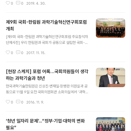
0
0
2019. 4. 30.
인류의 삶을 뒤흔들 ‘과학난제’ 해결형 R&D의 도입 방안을
논의하기 위해 한 자리에 모였다. 한국과학기술한림원(원
장 한민구·이하 한림원)은 이상민 의원(더불어민주당), 변
제9회 국회-한림원 과학기술혁신연구회포럼
재일 의원(더불어민주당), 송희경 의원(자유한국당), 신용
현 의원(바른미래당), 김경진 의원(민주평화당)과 공동으로
개최
글 내용
4월 24일 국회의원회관에서 ‘R&D예산 20조 원 시대, 한
[제9회 국회-한림원 과학기술혁신연구회포럼 주요참석자
국이 도전해야할 과학난제는 무엇인가’를 주제로 ‘국회-한
단체사진] 우리 한림원과 국회가 공동으로 설립한 국회-한
림원 공동포럼’을 개최했다. 이번 포럼은 과학기술정보통
림원 과학기술혁신연구회가 지난 17일 국회 본관에서 ‘미
신부가 지난해부터 도입을 추진하고 있는 '과학 난제 해결
0
0
2017. 11. 15.
래 과학기술을 위한 정책입법 및 교육, 어떻게 해야 하
형' R&D 프로그램의 실행방안 마..
나?’를 주제로 ‘제9회 국회-한림원 과학기술혁신연구회포
럼’을 개최했다. 특히 이번 토론회에서는 정부가 역점을 두
[현장 스케치] 포럼 어록…국회의원들이 생각
고 추진 중인 각종 규제개선과 제도 정비와 관련하여 국내
외적 과학기술 환경의 변화와 급속한 과학기술 발전 속도
하는 과학기술과 청년
글 내용
에 상응하는 법적·제도적 개선방안에 대한 심도 있는 논의
한국과학기술한림원은 신상진·변재일·장병완 의원실과 공
가 이뤄졌다. [발제를 맡은 박형욱 교수, 양승우 팀장, 최윤
동으로 11월 9일 오전 국회의원회관 소회의실에서 '과학기
희 선임연구위원(좌측부터)] 발제에는 △박형욱 단국대 의
술과 청년'을 주제로 '제8회 국회-한림원 과학기술혁신연
대 교수의 ‘4차 산업혁명과 의과학정책의 과제’, △양승우
0
0
2016. 11. 9.
구회 포럼'을 개최했다. 이번 포럼에는 각 당 의원들이 대거
STEPI R&D제도혁신팀장의 ‘미래 혁신..
참여, 축사 등을 통해 청년 일자리 및 과학기술에 대한 평소
생각과 소신을 발표했다. 의원들의 발언을 모아봤다. 변재
‘청년 일자리 문제’․․․“정부·기업·대학의 변화
일 의원(더불어민주당 청주시청원구·과학기술혁신연구회
공동회장) : “눈부신 발전을 이루어 온 과학기술계인데, 최
필요”
글 내용