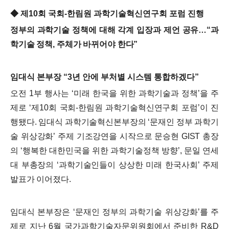
◆
제
10
회 국회
-
한림원 과학기술혁신연구회 포럼 진행
정부의 과학기술 정책에 대해 각계 입장과 제언 공유
…
“
과
학기술 정책
,
주체가 바뀌어야 한다
”
임대식 본부장
“3
년 안에 부처별 시스템 통합하겠다
”
오전 1부 행사는
‘
미래 한국을 위한 과학기술과 정책
’
을 주
제로
‘
제
10
회 국회
-
한림원 과학기술혁신연구회 포럼
’
이 진
행됐다
.
임대식 과학기술혁신본부장의
‘
문재인 정부 과학기
술 위상강화
’
주제 기조강연을 시작으로 문승현
GIST
총장
의
‘
행복한 대한민국을 위한 과학기술정책 방향
’,
문일 연세
대 부총장의
‘
과학기술인들이 상상한 미래 한국사회
’
주제
발표가 이어졌다
.
임대식 본부장은
‘
문재인 정부의 과학기술 위상강화
’
를 주
제로 지난
6
월 국가과학기술자문위원회에서 준비한
R&D