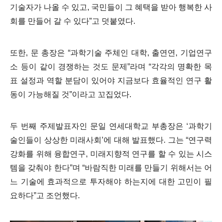
기술자가 나올 수 있고
,
국민들이 그 혜택을 받아 행복한 사
회를 만들어 갈 수 있다
”
고 덧붙였다
.
또한
,
문 총장은
“
과학기술 주체인 대학
,
출연연
,
기업연구
소 등이 같이 경쟁하는 것도 문제
”
라며
“
각각의 명확한 목
표 설정과 역할 분담이 있어야 지금보다 효율적인 연구 활
동이 가능해질 것
”
이라고 꼬집었다
.
두 번째 주제발표자인 문일 연세대학교 부총장은
‘
과학기
술인들이 상상한 미래사회
’
에 대해 발표했다
.
그는
“
연구력
강화를 위해 융합연구
,
미래지향적 연구를 할 수 있는 시스
템을 갖춰야 한다
”
며
“
바람직한 미래를 만들기 위해서는 어
느 기술에 효과적으로 투자해야 하는지에 대한 고민이 필
요하다
”
고 조언했다
.