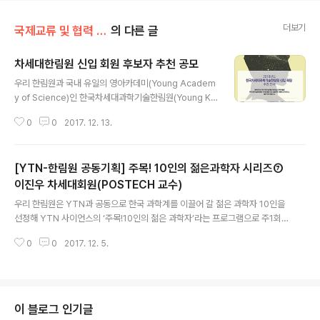
더보기
국제교류 및 협력 증진/Y-KAST
의 다른 글
차세대한림원 신입 회원 후보자 추천 공모
글 내용
우리 한림원과 국내 유일의 영아카데미(Young Academ
y of Science)인 한국차세대과학기술한림원(Young Ko
rean Academy of Science and Technology, 이하
0
0
2017. 12. 13.
Y-KAST)은 오는 12월 18일부터 내년 1월 19일까지 한
달 간 ‘2018년도 한국차세대과학기술한림원 신입회원’ 후
보자를 추천 받는다. 후보 자격은 만 43세 이하(1975년 1
[YTN-한림원 공동기획] 주목! 10인의 젊은과학자 시리즈⑦
월 1일 이후 출생)의 국내 거주 중인 과학자로서 이학·공학·
농수산학·의약학·정책학 등 5개 분야에서 총 35인 이내를
이진우 차세대회원(POSTECH 교수)
글 내용
선출할 계획이다. 심사는 후보자의 국내성과를 중심으로
우리 한림원은 YTN과 공동으로 한국 과학계를 이끌어 갈 젊은 과학자 10인을
책임저자(Corresponding Author) 업적을 평가하며,
선정해 YTN 사이언스의 ‘주목!10인의 젊은 과학자’라는 프로그램으로 주1회
연구개발의 창의성과 우수성, 국제경쟁력, 파급효과 등과
소개하고 있습니다. 올해 2월 출범한 Y-KAST의 회원들이 주로 소개될 예정이
저서, 특허, 수상경력, 학술활동..
0
0
2017. 12. 5.
며 주간한림원 소식을 통해서도 매주 확인하실 수 있습니다. 이진우 POSTEC
H 화학공학과 교수는 기술뿐 아니라 사회적인 이슈에도 늘 관심을 갖는 ‘멀티플
레이어’다. 서울대학교 공업화학과에서 학사를 마치고(1998) 동대학교 화학생
물공학부에서 석사(2000)와 박사(2003) 학위를 취득했다. 2008년부터 PO
STECH 화학공학과 교수로 활동 중이며 미래창조과학부 장관 표창(2016), 한
이 블로그 인기글
국화학공학회 심강논문상(2013), 한국제올라이트 학회 우수논문상(2011) 등