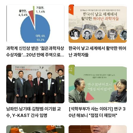
을 ..
과학계 신인상 받은 '젊은과학자상
한국이 낳고 세계에서 활약한 뛰어
수상자들'…20년 만에 주역으로
난 과학자들
우뚝
남좌민·남기태·김형범·이기원 교
[석학부부가 사는 이야기] 연구 3
수, Y-KAST 간사 임명
0년 해보니 "점점 더 재밌어"