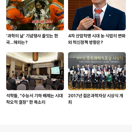
‘과학의 날’ 기념행사 줄잇는 한
4차 산업혁명 시대 농·식업의 변화
국…해외는?
와 혁신정책 방향은?
석학들, “수능서 기하 배제는 시대
2017년 젊은과학자상 시상식 개
착오적 결정” 한 목소리
최