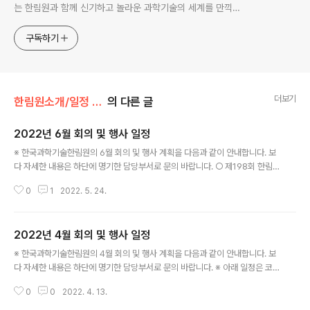
는 한림원과 함께 신기하고 놀라운 과학기술의 세계를 만끽하
세요.
구독하기
더보기
한림원소개/일정 및 기관동정
의 다른 글
2022년 6월 회의 및 행사 일정
글 내용
※ 한국과학기술한림원의 6월 회의 및 행사 계획을 다음과 같이 안내합니다. 보
다 자세한 내용은 하단에 명기한 담당부서로 문의 바랍니다. ○ 제198회 한림
원탁토론회 - 일자: 6. 2. (목) - 주제: 자연-기술 복합재난에 대한 이해와 대비
0
1
2022. 5. 24.
- 장소: 엘타워 골드홀(온라인 병행) ※ 정책연구팀: 031-710-4684 ○ IAP S
cience Executive Committee - 일자: 6. 7.(화) - 안건: 미정 - 장소: 온라
인 ※ 국제협력실: 031-710-4651 ○ 제51회 한림국제심포지엄 - 일자: 6. 1
2022년 4월 회의 및 행사 일정
4. (화) ~ 6. 16. (목) - 주제: Recent Advances of Bioinorganic Chemi
글 내용
stry in the field of Energy and Medicin..
※ 한국과학기술한림원의 4월 회의 및 행사 계획을 다음과 같이 안내합니다. 보
다 자세한 내용은 하단에 명기한 담당부서로 문의 바랍니다. ※ 아래 일정은 코
로나19 감염병의 확산으로 인한 사회적 거리두기 방역 조치에 따라 변동될 수
0
0
2022. 4. 13.
있습니다. ○ AASSA-KAST 공동 웨비나 - 일시: 4. 25.(월) ~ 4. 26.(화) -
주제: Global Climate Change and Zoonotic Infectious Diseases -