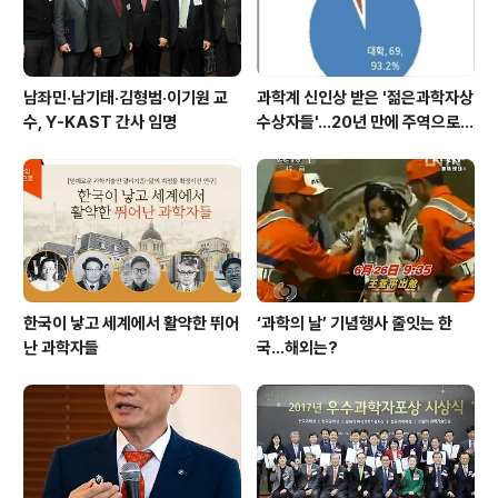
남좌민·남기태·김형범·이기원 교
과학계 신인상 받은 '젊은과학자상
수, Y-KAST 간사 임명
수상자들'…20년 만에 주역으로
우뚝
한국이 낳고 세계에서 활약한 뛰어
‘과학의 날’ 기념행사 줄잇는 한
난 과학자들
국…해외는?