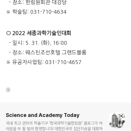
- 장소: 한림원회관 대강당
※ 학술팀: 031-710-4634
○ 2022 세종과학기술인대회
- 일시: 5. 31. (화), 16:00
- 장소: 웨스틴조선호텔 그랜드볼룸
※ 유공자사업팀: 031-710-4657
(새창열림)
로그 정보
Science and Academy Today
국내 최고 권위의 학술기구 ‘한국과학기술한림원’ 블로그가 여
러분을 두 팔 벌려 환영합니다! 대한민국의 집단지성을 대표하