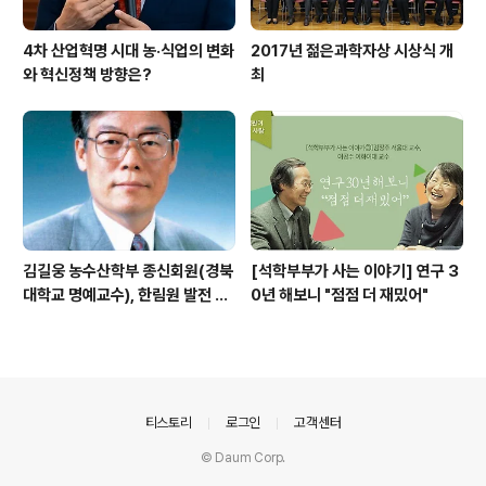
4차 산업혁명 시대 농·식업의 변화
2017년 젊은과학자상 시상식 개
와 혁신정책 방향은?
최
김길웅 농수산학부 종신회원(경북
[석학부부가 사는 이야기] 연구 3
대학교 명예교수), 한림원 발전 위
0년 해보니 "점점 더 재밌어"
해 기부금 전달
의안내
티스토리
로그인
고객센터
© Daum Corp.