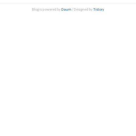
고 밝혔다. IAP는 국제 현안에 대한 과학적 견해를 제공하기
Blog is powered by
Daum
/ Designed by
Tistory
위해 1993년 설립된 국제기구다. 전 세계 100여 개국 140여
개 한림원 및 과..