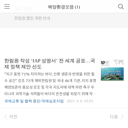
해양환경오염 (1)
공지사항
한림원 웹진 개편 안내
한림원 작성 ‘IAP 성명서’ 전 세계 공표…국
제 정책 제안 선도
"지구 표면 71% 차지하는 바다, 인류 생존과 번영을 위한 필
수 공간" 강조 75개 해외한림원 및 국내 46개 기관, 지지 표명
해양보존의 중요성 강조 및 각국 지도자에 대책 마련 촉구 우
리나라 과학기술 석학들이 바다의 온전성을 되찾기 위해 작성
한 정책권고안이 전 세계에 동시 공표됐다. 한국과학기술한림
국제교류 및 협력 증진/국제심포지엄
2021. 6. 8. 10:03
원(원장 한민구, 이하 한림원)은 국내 해양과학 전문가들이 발
의한 '해양환경보호 성명서'가 지난 1일 오전(한국 시간) 세계
이전
다음
최대 과학기술 민간부문 국제기구인 '국제한림원연합회(Inter
Academy Partnership, 이하 IAP) 성명서'로 공식 발표됐다