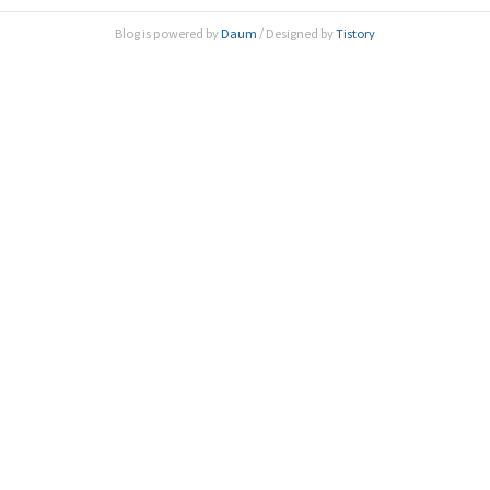
ST Regional Workshop’과 ‘2019년도 AASSA 이사회’를 공
Blog is powered by
Daum
/ Designed by
Tistory
동 개최했다. AASSA는 아시아 최대 과학기술 국제기구로..