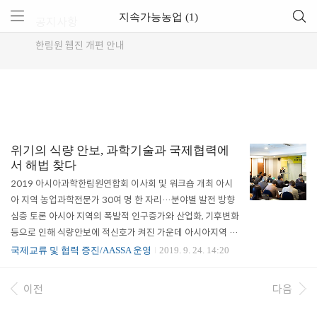
지속가능농업 (1)
공지사항
한림원 웹진 개편 안내
위기의 식량 안보, 과학기술과 국제협력에
서 해법 찾다
2019 아시아과학한림원연합회 이사회 및 워크숍 개최 아시
아 지역 농업과학전문가 30여 명 한 자리…분야별 발전 방향
심층 토론 아시아 지역의 폭발적 인구증가와 산업화, 기후변화
등으로 인해 식량안보에 적신호가 켜진 가운데 아시아지역 농
업과학분야 리더들이 한자리에 모여 지속가능농업의 발전방
국제교류 및 협력 증진/AASSA 운영
2019. 9. 24. 14:20
향을 토론하는 행사가 마련됐다. 한국과학기술한림원(원장 한
민구)과 아시아과학한림원연합회(Association of Academi
이전
다음
es and Societies of Sciences in Asia, AASSA)는 9월 23
일(월)과 24일(화) 양일 간 서울 더케이호텔에서 ‘AASSA-KA