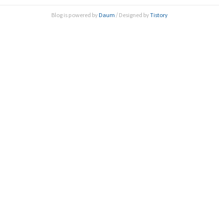
학기술유공자에 이르기까지 각 대상에 맞는 시상사업을 진행
Blog is powered by
Daum
/ Designed by
Tistory
한다. 한림원은 올해 정부가 지원하는 한국과학상· 공학상 포
상사업과 과학기술유공자 지정사업을 주관하고, 민간기업에
서 후원하는 에쓰-..