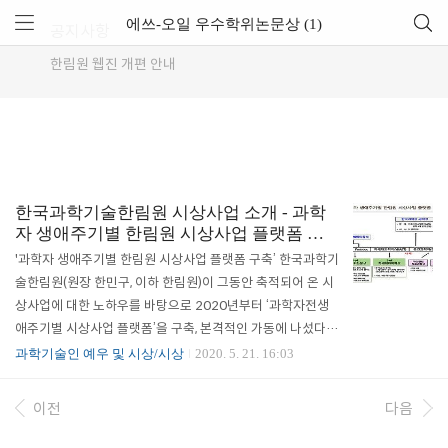
에쓰-오일 우수학위논문상 (1)
공지사항
한림원 웹진 개편 안내
한국과학기술한림원 시상사업 소개 - 과학
자 생애주기별 한림원 시상사업 플랫폼 구
축
'과학자 생애주기별 한림원 시상사업 플랫폼 구축’ 한국과학기
술한림원(원장 한민구, 이하 한림원)이 그동안 축적되어 온 시
상사업에 대한 노하우를 바탕으로 2020년부터 ‘과학자전생
애주기별 시상사업 플랫폼’을 구축, 본격적인 가동에 나섰다.
한림원은 과학기술인의 자긍심을 높이고 사기를 진작시키고
과학기술인 예우 및 시상/시상
2020. 5. 21. 16:03
자 정부 및 기업과 함께 각 분야 연구업적이 탁월한 과학기술
인을 선발, 포상해왔다. 특히 올해부터는 과학자전생애주기별
이전
다음
시상사업 플랫폼을 통해 과학기술 꿈나무인 청소년부터 박사
학위 과정, 포닥을 거쳐 차세대과학자, 중견과학자, 그리고 과