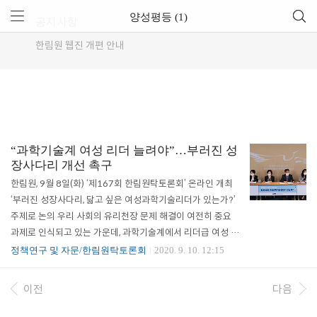
양성평등 (1)
공지사항
한림원 웹진 개편 안내
“과학기술계 여성 리더 늘려야”…부러진 성
장사다리 개선 촉구
한림원, 9월 8일(화) ‘제167회 한림원탁토론회’ 온라인 개최
‘부러진 성장사다리, 닮고 싶은 여성과학기술리더가 있는가?’
주제로 논의 우리 사회의 유리천장 문제 해결이 여전히 중요
과제로 인식되고 있는 가운데, 과학기술계에서 리더급 여성 과
학기술인(이하 과기인) 양성과 산·학·연 전 분야에서의 여성
정책연구 및 자문/한림원탁토론회
2020. 9. 10. 12:15
리더 활동 촉진을 위한 정책 방안을 논의하는 자리가 마련됐
다. 한국과학기술한림원(원장 한민구, 이하 한림원)은 9월 8일
이전
다음
(화) 오후 3시, ‘부러진 성장사다리, 닮고 싶은 여성과학기술리
더가 있는가?’를 주제로 ‘제167회 한림원탁토론회’를 개최했