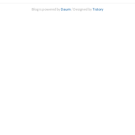
다. 이번 토론회는 한림원 유튜브 채널을 통해 온라인으로 생
Blog is powered by
Daum
/ Designed by
Tistory
중계됐다. 토론회에서는 국내 여성 과기인의 생애주기별 연구
활동 및 일자리 현황을 살펴보고 현재 여성과..