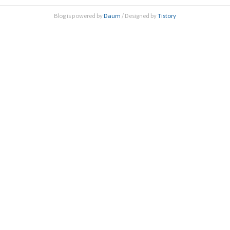
데이터의 수집을 위한 투자가 필요하다. 한국은 전 세계에서
Blog is powered by
Daum
/ Designed by
Tistory
가장 빠른 속도로 100세 넘게 장수하는 ‘호모 헌드레드(Hom
o-hundred)’ 사회에 진입하고 있다. 17년 만에 고령..