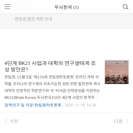
두뇌한국 (1)
공지사항
한림원 웹진 개편 안내
4단계 BK21 사업과 대학의 연구생태계 조
성 방안은?
한림원, 11월 5일 ‘제176회 한림원탁토론회’ 온라인 개최 석
학들, 우리나라 연구계의 지속가능한 성장 위한 발전전략 제시
대학의 안정적인 학문연구와 석·박사급 인력양성을 지원하는
BK21(Brain Korea, 두뇌한국21)의 4단계 사업이 본격적으
로 시행되는 가운데, 과학기술 및 교육 등 관계 분야 전문가들
정책연구 및 자문/한림원탁토론회
2020. 11. 10. 14:28
이 사업의 지향점에 대해 논의하는 자리가 마련됐다. 한국과학
기술한림원(원장 한민구, 이하 과기한림원)은 11월 5일 오후
이전
다음
3시, ‘4단계 BK21 사업과 대학의 혁신’을 주제로 ‘제176회 한
림원탁토론회’를 온라인으로 개최했다. 이날 토론회에서는 B