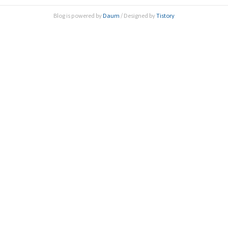
K21 사업의 목표와 취지의 달성, 성공적 추진을 위한 연구생
Blog is powered by
Daum
/ Designed by
Tistory
태계의 체질변화, 대학원 교육의 혁신, BK21 사업의 지향점 등
에 대해 논의가 진행됐다...