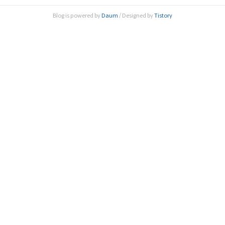
학기술유공자에 이르기까지 각 대상에 맞는 시상사업을 진행
Blog is powered by
Daum
/ Designed by
Tistory
한다. 한림원은 올해 정부가 지원하는 한국과학상· 공학상 포
상사업과 과학기술유공자 지정사업을 주관하고, 민간기업에
서 후원하는 에쓰-..