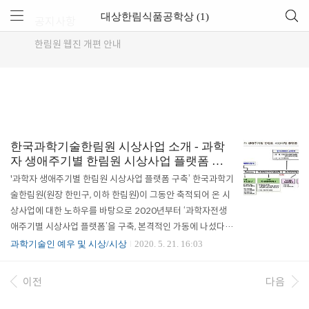
대상한림식품공학상 (1)
공지사항
한림원 웹진 개편 안내
한국과학기술한림원 시상사업 소개 - 과학
자 생애주기별 한림원 시상사업 플랫폼 구
축
'과학자 생애주기별 한림원 시상사업 플랫폼 구축’ 한국과학기
술한림원(원장 한민구, 이하 한림원)이 그동안 축적되어 온 시
상사업에 대한 노하우를 바탕으로 2020년부터 ‘과학자전생
애주기별 시상사업 플랫폼’을 구축, 본격적인 가동에 나섰다.
한림원은 과학기술인의 자긍심을 높이고 사기를 진작시키고
과학기술인 예우 및 시상/시상
2020. 5. 21. 16:03
자 정부 및 기업과 함께 각 분야 연구업적이 탁월한 과학기술
인을 선발, 포상해왔다. 특히 올해부터는 과학자전생애주기별
이전
다음
시상사업 플랫폼을 통해 과학기술 꿈나무인 청소년부터 박사
학위 과정, 포닥을 거쳐 차세대과학자, 중견과학자, 그리고 과