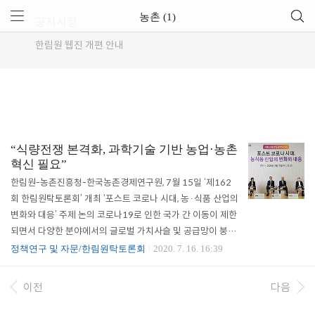
농촌 (1)
공지사항
한림원 웹진 개편 안내
“식량전쟁 본격화, 과학기술 기반 농업·농촌
혁신 필요”
한림원-농촌진흥청-한국농촌경제연구원, 7월 15일 ‘제162
회 한림원탁토론회’ 개최 ‘포스트 코로나 시대, 농·식품 산업의
변화와 대응’ 주제 논의 코로나19로 인한 국가 간 이동이 제한
되면서 다양한 분야에서의 글로벌 가치사슬 및 공급망이 붕괴
될 수 있다는 우려가 현실로 다가오고 있다. 이미 각국에서 곡
정책연구 및 자문/한림원탁토론회
2020. 7. 16. 16:39
물 수출 제한조치를 발동하고 있는 가운데, 많은 전문가들이
글로벌 식량 전쟁의 가속화를 예견하며 대안 마련의 시급성에
이전
다음
대해 이야기하고 있다. 이에 한국과학기술한림원(원장 한민
구)과 농촌진흥청(청장 김경규), 한국농촌경제연구원(원장 김