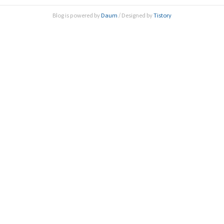
홍상)은 ‘포스트 코로나 시대, 농·식품 산업의 변화와 대응’을
Blog is powered by
Daum
/ Designed by
Tistory
주제로 7월 15일 ‘제162회 한림원탁토론회’를 온라인으로 개
최, 우리나라 농·식품 산업의 정책 방향과 과학기..