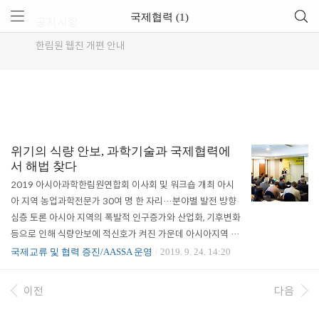
국제협력 (1)
공지사항
한림원 웹진 개편 안내
위기의 식량 안보, 과학기술과 국제협력에
서 해법 찾다
2019 아시아과학한림원연합회 이사회 및 워크숍 개최 아시
아 지역 농업과학전문가 30여 명 한 자리…분야별 발전 방향
심층 토론 아시아 지역의 폭발적 인구증가와 산업화, 기후변화
등으로 인해 식량안보에 적신호가 켜진 가운데 아시아지역 농
업과학분야 리더들이 한자리에 모여 지속가능농업의 발전방
국제교류 및 협력 증진/AASSA 운영
2019. 9. 24. 14:20
향을 토론하는 행사가 마련됐다. 한국과학기술한림원(원장 한
민구)과 아시아과학한림원연합회(Association of Academi
이전
다음
es and Societies of Sciences in Asia, AASSA)는 9월 23
일(월)과 24일(화) 양일 간 서울 더케이호텔에서 ‘AASSA-KA