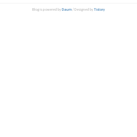
ST Regional Workshop’과 ‘2019년도 AASSA 이사회’를 공
Blog is powered by
Daum
/ Designed by
Tistory
동 개최했다. AASSA는 아시아 최대 과학기술 국제기구로..