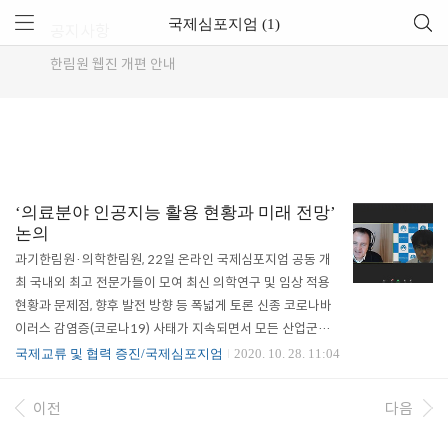
국제심포지엄 (1)
공지사항
한림원 웹진 개편 안내
‘의료분야 인공지능 활용 현황과 미래 전망’
논의
과기한림원·의학한림원, 22일 온라인 국제심포지엄 공동 개
최 국내외 최고 전문가들이 모여 최신 의학연구 및 임상 적용
현황과 문제점, 향후 발전 방향 등 폭넓게 토론 신종 코로나바
이러스 감염증(코로나19) 사태가 지속되면서 모든 산업군이
인공지능 및 비접촉 기술을 중심으로 재편되고 있는 가운데,
국제교류 및 협력 증진/국제심포지엄
2020. 10. 28. 11:04
의료계도 큰 변화를 겪고 있다. 대면 진료 중심이었던 의료시
장의 패러다임이 인공지능과 빅데이터를 중심으로 재구성되
이전
다음
는 상황이다. 인공지능의 보건의료분야 활용과 도입 경쟁이 치
열해지는 가운데 과학기술 및 의학 분야 최고 전문가들이 한자