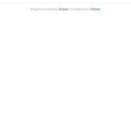
리에 모여 인공지능과 빅데이터를 활용한 의료기술의 발전현
Blog is powered by
Daum
/ Designed by
Tistory
황과 전망을 논의하는 자리가 마련됐다. 한국과학기술한림원
(원장 한민구, 이하 과기한림원)과 대한민국의학한림원(원장
임태환, 이하 ..