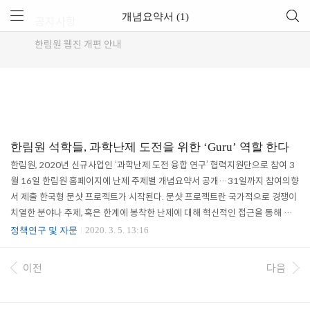
개념요약서 (1)
공지사항
한림원 웹진 개편 안내
한림원 석학들, 과학난제 도전을 위한 ‘Guru’ 역할 한다
한림원, 2020년 신규사업인 ‘과학난제 도전 융합 연구’ 협력지원단으로 참여 3
월 16일 한림원 홈페이지에 난제 주제별 개념요약서 공개…31일까지 참여의향
서 제출 한국형 문샷 프로젝트가 시작된다. 문샷 프로젝트란 국가적으로 경쟁이
치열한 분야나 주제, 혹은 한계에 봉착한 난제에 대해 혁신적인 접근을 통해 해
결하는 프로젝트를 일컫는다. 과학기술정보통신부(장관 최기영)는 올해부터 20
정책연구 및 자문
2020. 3. 5. 13:16
25년까지 총 480억 원을 들여 노화 억제, 지구온난화 해결, 우주의 기원 규명과
같은 과학난제 해결 프로젝트를 본격적으로 시행한다고 밝혔다. 여기에 한국과
이전
다음
학기술한림원(원장 한민구)을 '과학난제 도전 협력지원단(이하 지원단)'으로 지
정해 난제 도전 연구팀이 성공적으로 과제를 수행할 수 있도록 상시 지원한다는
계획이다. ‘과학..