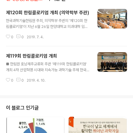
제120회 한림콜로키엄 개최 (의약학부 주관)
글 내용
한국과학기술한림원 주최, 의약학부 주관의 '제120회 한
림콜로키엄'이 지난 6월 26일 한양대학교 의과대학 임우
성 국제회의실에서 '의약학분야의 최신연구 동향'을 주제
0
0
2019. 7. 4.
로 개최됐다. 한민구 한림원 원장의 개회사를 시작으로 김
우승 한양대학교 총장과 최호순 한양대학교 의무부총장의
축사가 진행됐다. 이번 콜로키엄에서는 2019년도 의약학
제119회 한림콜로키엄 개최
부 신입 정회원 및 차세대회원이 미생물, 신경, 피부과학,
글 내용
약학, 한의학 등 각 분야의 최신연구 동향을 발표했으며, 다
■ 한림원 호남제주교류회 주관 '제119회 한림콜로키엄'
양한 전공과 소속의 회원들이 만나 정보와 연구성과 공유
개최 4차 산업혁명 시대와 지속가능 과학기술 주제 한국과
등으로 미래지향적인 소통의 시간이 마련됐다. 신의철 KAI
학기술한림원은 4월 5일 오후 제주 시리우스호텔에서 ‘4
ST 교수, 정천기 서울대 교수, 변영로 서울대 교수, 이경림
0
0
2019. 4. 10.
차 산업혁명 시대와 지속가능 과학기술’을 주제로 제119회
이화여대 교수, 김범경 연세대 교수, 김혜성 가톨릭대학교
한림콜로키엄을 개최했다. 호남제주교류회가 주관한 이번
교수, 이상훈 한국한의학연구원 책..
콜로키엄에서는 △문승현 GIST 前총장(공학부 정회원)
의 ‘4차 산업혁명과 과학기술’ △이효연 제주대 교수의 ‘G
MO 잔디 개발 및 환경위해성 평가’ 등의 특별강연이 진행
이 블로그 인기글
됐다. 최희철 GIST 교수(공학부 정회원)가 사회자로 참여
했고 전유진 제주대 교수(농수산학부 정회원) 등이 참여했
다. 주제발표 연사로 참여한 문승현 GIST 前총장(공학부
정회원)은 서울대 화학공학과를 졸업하고 미국 일리노이공