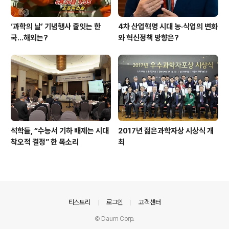
‘과학의 날’ 기념행사 줄잇는 한
4차 산업혁명 시대 농·식업의 변화
국…해외는?
와 혁신정책 방향은?
석학들, “수능서 기하 배제는 시대
2017년 젊은과학자상 시상식 개
착오적 결정” 한 목소리
최
의안내
티스토리
로그인
고객센터
© Daum Corp.