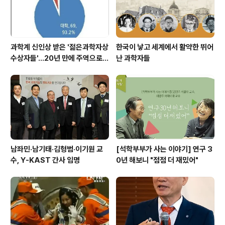
과대에서 박사 학위를 받았다. 19..
과학계 신인상 받은 '젊은과학자상
한국이 낳고 세계에서 활약한 뛰어
수상자들'…20년 만에 주역으로
난 과학자들
우뚝
남좌민·남기태·김형범·이기원 교
[석학부부가 사는 이야기] 연구 3
수, Y-KAST 간사 임명
0년 해보니 "점점 더 재밌어"