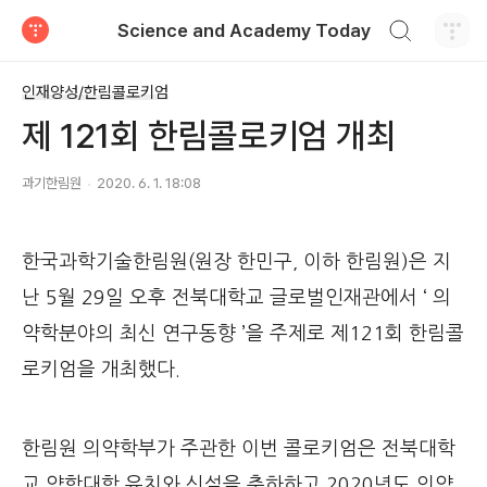
검색하기
Science and Academy Today
티스토리
인재양성/한림콜로키엄
제 121회 한림콜로키엄 개최
과기한림원
2020. 6. 1. 18:08
한국과학기술한림원(원장 한민구, 이하 한림원)은 지
난 5월 29일 오후 전북대학교 글로벌인재관에서 ‘ 의
약학분야의 최신 연구동향 ’을 주제로 제121회 한림콜
로키엄을 개최했다.
한림원 의약학부가 주관한 이번 콜로키엄은 전북대학
교 약학대학 유치와 신설을 축하하고 2020년도 의약