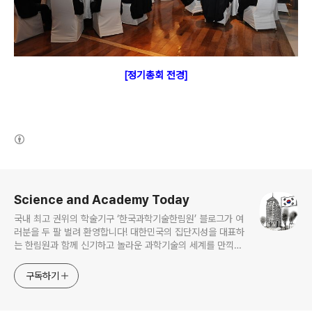
[정
기
총회 전경]
(새창열림)
로그 정보
Science and Academy Today
국내 최고 권위의 학술기구 ‘한국과학기술한림원’ 블로그가 여
러분을 두 팔 벌려 환영합니다! 대한민국의 집단지성을 대표하
는 한림원과 함께 신기하고 놀라운 과학기술의 세계를 만끽하
세요.
구독하기