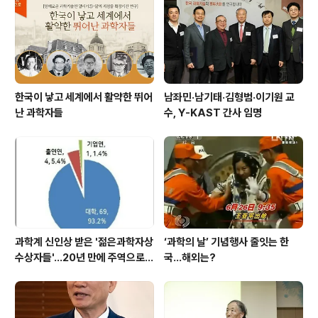
한국이 낳고 세계에서 활약한 뛰어
남좌민·남기태·김형범·이기원 교
난 과학자들
수, Y-KAST 간사 임명
과학계 신인상 받은 '젊은과학자상
‘과학의 날’ 기념행사 줄잇는 한
수상자들'…20년 만에 주역으로
국…해외는?
우뚝