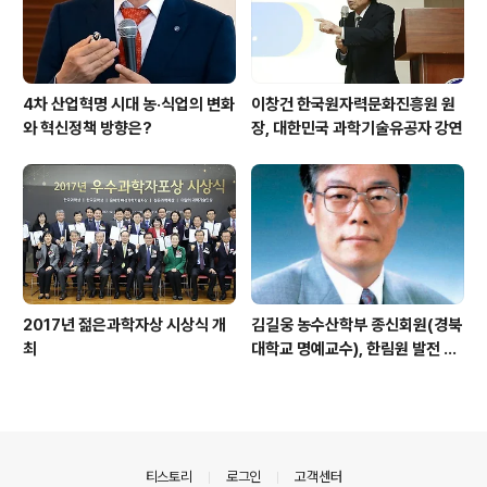
4차 산업혁명 시대 농·식업의 변화
이창건 한국원자력문화진흥원 원
와 혁신정책 방향은?
장, 대한민국 과학기술유공자 강연
2017년 젊은과학자상 시상식 개
김길웅 농수산학부 종신회원(경북
최
대학교 명예교수), 한림원 발전 위
해 기부금 전달
의안내
티스토리
로그인
고객센터