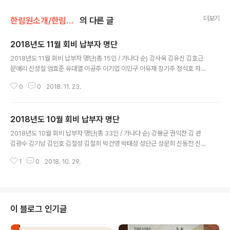
더보기
한림원소개/한림원의 오늘
의 다른 글
2018년도 11월 회비 납부자 명단
글 내용
2018년도 11월 회비 납부자 명단(총 15인 / 가나다 순) 강사욱 김유신 김호근
문애리 신성철 엄효준 유대열 이공주 이기업 이민구 이유재 장기주 정석호 차국
헌 최영현 ※ 회비를 2년 이상 미납한 정회원은 한림원 회비규정 제7조(회비미
0
0
2018. 11. 23.
납)에 따라 완납시까지 임원 선출권 및 피선출권, 총회 의결권 등 정회원의 권한
으르 제한하며, 종신회원 심사 시 대상에서 유보함
2018년도 10월 회비 납부자 명단
글 내용
2018년도 10월 회비 납부자 명단(총 33인 / 가나다 순) 강봉균 권익찬 김 관
김광수 김기남 김인호 김철성 김철희 박건영 박태성 성단근 성문희 신동천 신동
혁 이광형 이명균 이명수 이명철 이용일 이재형 이종욱 이혁모 이훈택 장석복
1
0
2018. 10. 29.
장성호 장영원 장현명 정광화 정헌택 조문섭 최상호 최양규 최진호 ※ 회비를 2
년 이상 미납한 정회원은 한림원 회비규정 제7조(회비미납)에 따라 완납시까지
임원 선출권 및 피선출권, 총회 의결권 등 정회원의 권한으르 제한하며, 종신회
원 심사 시 대상에서 유보함
이 블로그 인기글