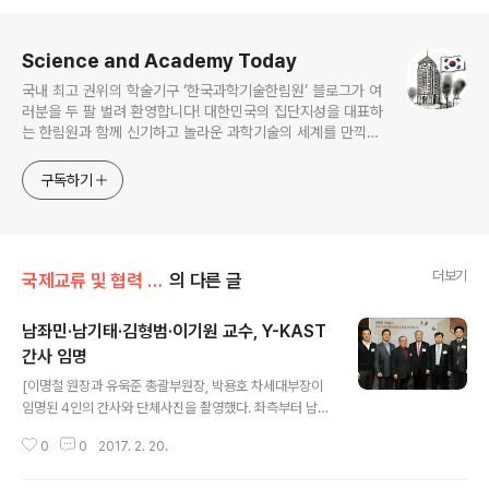
로그 정보
Science and Academy Today
국내 최고 권위의 학술기구 ‘한국과학기술한림원’ 블로그가 여
러분을 두 팔 벌려 환영합니다! 대한민국의 집단지성을 대표하
는 한림원과 함께 신기하고 놀라운 과학기술의 세계를 만끽하
세요.
구독하기
더보기
국제교류 및 협력 증진/Y-KAST
의 다른 글
남좌민·남기태·김형범·이기원 교수, Y-KAST
간사 임명
글 내용
[이명철 원장과 유욱준 총괄부원장, 박용호 차세대부장이
임명된 4인의 간사와 단체사진을 촬영했다. 좌측부터 남좌
민 이학부 간사, 남기태 공학부 간사, 박용호 차세대부장,
0
0
2017. 2. 20.
이명철 원장, 유욱준 총괄부원장, 이기원 농수산학부 간사]
남좌민 서울대 교수와 남기태 서울대 부교수를 비롯해 김