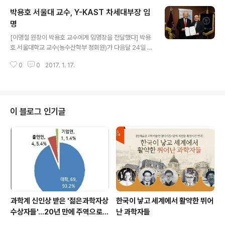
형범 연세대 부교수와 이기원 서울대 부교수가 한국차세대
박용호 서울대 교수, Y-KAST 차세대부장 임
과학기술한림원(이하 Y-KAST)의 이학부, 공학부, 의약학
부, 농수산학부 간사로 임명됐다. Y-KAST 간사 임명식은
명
글 내용
지난 22일 한림원회관에서 열렸으며, 이명철 원장과 유욱
[이명철 원장이 박용호 교수에게 임명장을 전달했다] 박용
준 총괄부원장을 비롯해 한림원 임직원이 참석했다. Y-KA
호 서울대학교 교수(농수산학부 정회원)가 다음달 24일 출
ST는 만 45세 이하의 우수한 젊은 과학자들을 회원으로
범식을 앞두고 있는 한국차세대과학기술한림원(이하 Y-K
선발하고, 이들이 해외 영아카데미 회원들과 조기 교류를
0
0
2017. 1. 17.
AST)의 제1대 차세대부장으로 임명됐다. Y-KAST는 만
통해 네트워크를 구축하게 함으로..
45세 이하의 우수한 젊은 과학자들을 회원으로 선발하고,
이들이 해외 영아카데미 회원들과 활발한 교류를 통해 네
트워크를 구축하게 함으로써 장차 세계 최고 수준의 과학
자 그룹에서 활동할 수 있도록 지원하는 사업이다. 한림원
이 블로그 인기글
원장 직속의 Y-KAST 차세대부장은 프로그램을 총괄하는
역할을 맡으며 임기는 2년이다. 박용호 교수는 서울대 수
의과대 학장, 한국수의학교육협회장, 한국식품위생안정성
학회장, 식품의약품안전청식품정책 자문위원, 대한인수공
통전염병학회장, 농림축산검역본부 본부장 등을 역..
과학계 신인상 받은 '젊은과학자상
한국이 낳고 세계에서 활약한 뛰어
수상자들'…20년 만에 주역으로
난 과학자들
우뚝