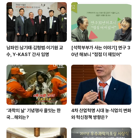
남좌민·남기태·김형범·이기원 교
[석학부부가 사는 이야기] 연구 3
수, Y-KAST 간사 임명
0년 해보니 "점점 더 재밌어"
‘과학의 날’ 기념행사 줄잇는 한
4차 산업혁명 시대 농·식업의 변화
국…해외는?
와 혁신정책 방향은?