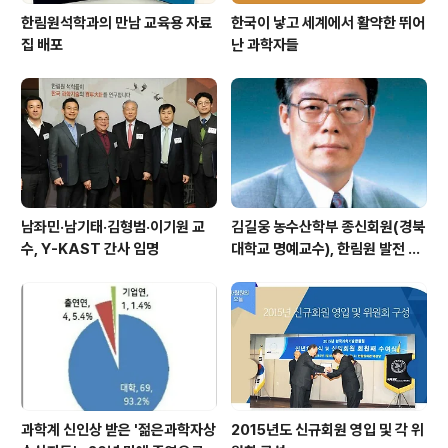
한림원석학과의 만남 교육용 자료
한국이 낳고 세계에서 활약한 뛰어
집 배포
난 과학자들
남좌민·남기태·김형범·이기원 교
김길웅 농수산학부 종신회원(경북
수, Y-KAST 간사 임명
대학교 명예교수), 한림원 발전 위
해 기부금 전달
과학계 신인상 받은 '젊은과학자상
2015년도 신규회원 영입 및 각 위