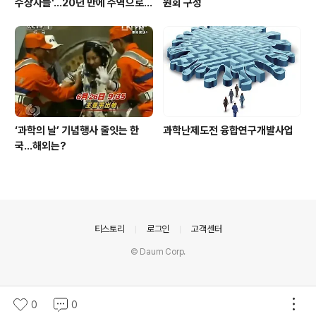
수상자들'…20년 만에 주역으로
원회 구성
우뚝
‘과학의 날’ 기념행사 줄잇는 한
과학난제도전 융합연구개발사업
국…해외는?
의안내
티스토리
로그인
고객센터
© Daum Corp.
0
0