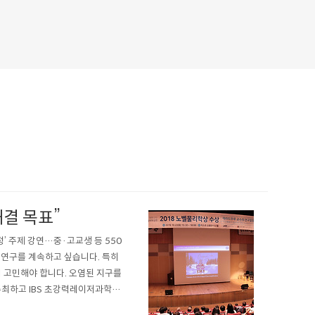
결 목표”
정’ 주제 강연…중·고교생 등 550
 연구를 계속하고 싶습니다. 특히
 고민해야 합니다. 오염된 지구를
주최하고 IBS 초강력레이저과학연
한림석학강연’이 10월 22일 GIST