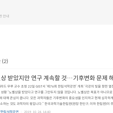
편 안내
(2)
벨상 받았지만 연구 계속할 것…기후변화 문제 해
제라드 무루 교수 초청 22일 GIST서 ‘제76회 한림석학강연’ 개최 ‘극강의 빛을 향한 열
 성황 “노벨상을 받았다고 연구를 그만두지 않을 것입니다. 노벨상은 목표가 아니므로
 대해 관심이 큽니다. 모든 과학자들은 기후변화의 중요성을 인지하고 현재 심각하게
소하는 것도 과학자의 몫입니다.” 한국과학기술한림원(원장 한민구, 이하 한림원)이 
남창희, 이하 CoReLs), 광주과학기술원(총장 김기선, 이하 GIST)이 주관한 ‘제76회 
/한림석학강연
2019. 10. 24. 14:40