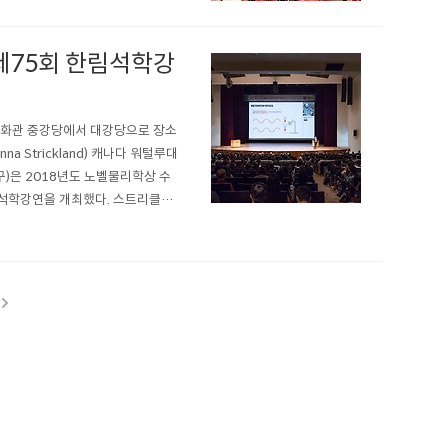
‘제75회 한림석학강
 문화관 중강당에서 대강당으로 장소
Strickland) 캐나다 워털루대
)은 2018년도 노벨물리학상 수
림석학강연을 개최했다. 스트리클런
소를 변경해 진행할 정도로 대성황