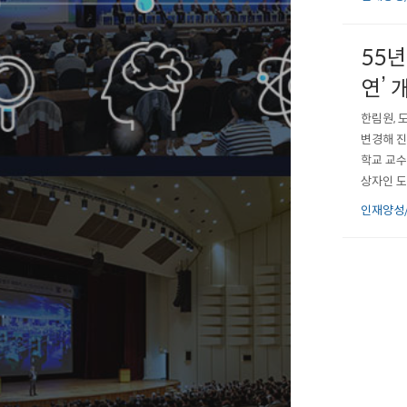
오룡관 다
55
연’ 
한림원, 
변경해 진
학교 교수
상자인 도
드 교수의
인재양성
을 이뤘다