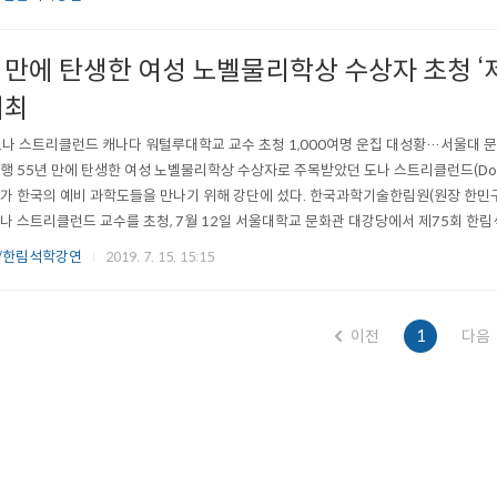
산홀에서 개최됐다. 2018년 노벨물리학상 수상자..
년 만에 탄생한 여성 노벨물리학상 수상자 초청 
개최
도나 스트리클런드 캐나다 워털루대학교 교수 초청 1,000여명 운집 대성황…서울대
행 55년 만에 탄생한 여성 노벨물리학상 수상자로 주목받았던 도나 스트리클런드(Donna 
가 한국의 예비 과학도들을 만나기 위해 강단에 섰다. 한국과학기술한림원(원장 한민구
나 스트리클런드 교수를 초청, 7월 12일 서울대학교 문화관 대강당에서 제75회 한
 명성에 1,000여 명이 운집한 이날 행사는 서울대 문화관 중강당에서 대강당으로 장
/한림석학강연
2019. 7. 15. 15:15
. 스트리클런드 교수는 대학원생이던 1985년 지도교수 제라드 무루와 함..
이전
1
다음