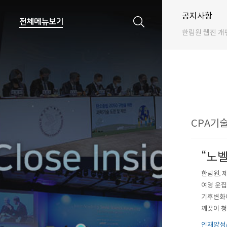
공지사항
한림원 웹진 개
CPA기술 
“노
한림원, 
여명 운집
기후변화에
깨끗이 청
구단(단장 
인재양성