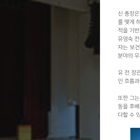
신 총장은
를 맺게 
적을 기반
유영숙 전
자는 보건
분야의 우
유 전 장
인 흐름과
또한 그는
동을 후배
다할 수 