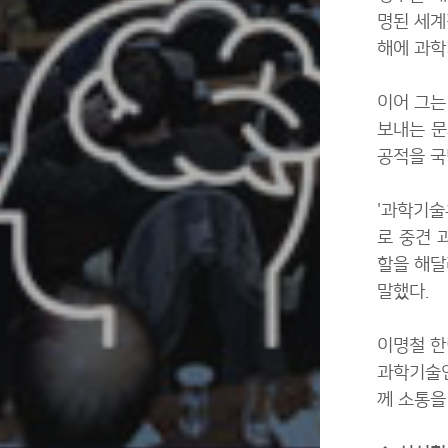
명된 세계
해에 과학
이어 그는
보내는 문
공적을 국
'과학기술
로 중견 
할을 해달
말했다.
이명철 한
과학기술인
께 소통을