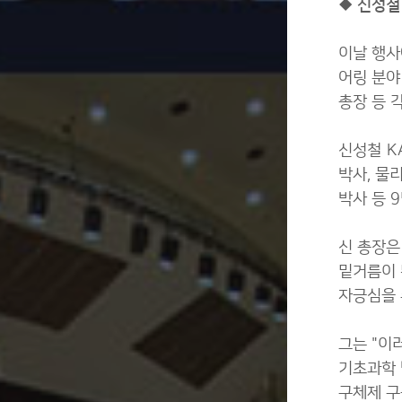
◆ 신성철
이날 행사
어링 분야 
총장 등 
신성철 K
박사, 물
박사 등 
신 총장은
밑거름이 
자긍심을 
그는 "이
기초과학 발
구체제 구