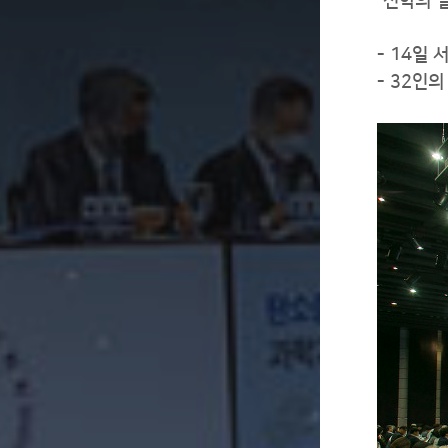
“선학의 
- 14일
- 32인